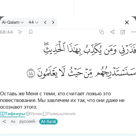
Тафсир: Al-Qalam 68:44
Al-Qalam
44
Войти
68:44
فذرني ومن يكذب بهاذا الحديث سنستدرجهم من حيث لا يعلمون ٤٤
ﱎ
ﱏ
ﱐ
ﱑ
ﱒﱓ
فَذَرْنِى وَمَن يُكَذِّبُ بِهَـٰذَا ٱلْحَدِيثِ ۖ سَنَسْتَدْرِجُهُم مِّنْ حَيْثُ لَا يَعْلَمُونَ ٤٤
ﱔ
ﱕ
ﱖ
ﱗ
ﱘ
ﱙ
Оставь же Меня с теми, кто считает ложью это
повествование. Мы завлечем их так, что они даже не
осознают этого.
Тафсиры
Уроки
Размышления
русский
Al-Sa'di
Aa