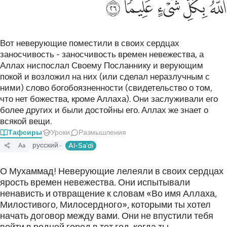
ﲛ
ﲜ
ﲝ
ﲞ
ﲟ
Вот неверующие поместили в своих сердцах
заносчивость - заносчивость времен невежества, а
Аллах ниспослал Своему Посланнику и верующим
покой и возложил на них (или сделал неразлучным с
ними) слово богобоязненности (свидетельство о том,
что нет божества, кроме Аллаха). Они заслуживали его
более других и были достойны его. Аллах же знает о
всякой вещи.
Тафсиры
Уроки
Размышления
русский
Al-Sa'di
Aa
О Мухаммад! Неверующие лелеяли в своих сердцах
ярость времен невежества. Они испытывали
ненависть и отвращение к словам «Во имя Аллаха,
Милостивого, Милосердного», которыми ты хотел
начать договор между вами. Они не впустили тебя