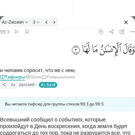
Тафсир: Az-Zalzalah 99:3
Az-Zalzalah
3
Войти
99:3
وقال الانسان ما لها ٣
ﱾ
ﱿ
ﲀ
ﲁ
ﲂ
وَقَالَ ٱلْإِنسَـٰنُ مَا لَهَا ٣
и человек спросит, что же с нею,
Тафсиры
Уроки
Размышления
русский
Al-Sa'di
Aa
Вы читаете тафсир для группы стихов 99:3 до 99:5
Всевышний сообщил о событиях, которые
произойдут в День воскресения, когда земля будет
содрогаться до тех пор, пока не разрушится все, что