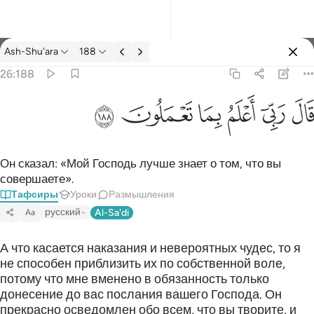
Тафсир: Ash-Shu'ara 26:188
Ash-Shu'ara
188
Войти
26:188
قال ربي اعلم بما تعملون ١٨٨
ﱡ
ﱢ
ﱣ
ﱤ
ﱥ
ﱦ
قَالَ رَبِّىٓ أَعْلَمُ بِمَا تَعْمَلُونَ ١٨٨
Он сказал: «Мой Господь лучше знает о том, что вы
совершаете».
Тафсиры
Уроки
Размышления
русский
Al-Sa'di
Aa
А что касается наказания и невероятных чудес, то я
не способен приблизить их по собственной воле,
потому что мне вменено в обязанность только
донесение до вас послания вашего Господа. Он
прекрасно осведомлен обо всем, что вы творите, и