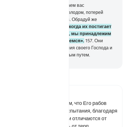
155
.
Мы непременно испытаем вас
незначительным страхом, голодом, потерей
имущества, людей и плодов. Обрадуй же
терпеливых,
156
.
которые, когда их постигает
беда, говорят: «Воистину, мы принадлежим
Аллаху, и к Нему мы вернемся».
157
.
Они
удостаиваются благословения своего Господа и
милости. Они следуют прямым путем.
-
Russian Translation ( Elmir Kuliev )
Прочитайте тафсир.
Russian Tafseer Al Saddi
Всевышний поведал о том, что Его рабов
непременно постигают испытания, благодаря
которым правдивые люди отличаются от
лжецов, а нетерпеливые - от терп…