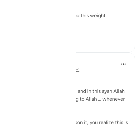
And even Musa ﷺ understood this weight.
Before s...
Узнать больше
12
1
Dr Sewera Quaisar
10 недель назад
·
Ссылка
айа 2:156
بسم الله الرحمن الرحيم
Allah is the Greatest teacher, and in this ayah Allah
is training us to say we belong to Allah … whenever
we are faced with a trial …
If you look at it and reflect upon it, you realize this is
a claim.