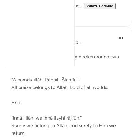
Allah is making a claim upon us...
Узнать больше
9
3
Dr Maryam Fayyaz
11 недель назад
·
Ссылка
айа 2:156, 1:2
Bismillah
For me, it feels like everything circles around two
kalimāt:
“Alhamdulillāhi Rabbil-‘Ālamīn.”
All praise belongs to Allah, Lord of all worlds.
And:
“Innā lillāhi wa innā ilayhi rāji‘ūn.”
Surely we belong to Allah, and surely to Him we
return.