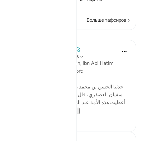
Читать далее
Больше тафсиров
Уроки
Tulayhah Tafsir Translations
2 года назад
·
Ссылка
айа 12:84, 2:156
In his tafsir of surah al-Baqarah, ibn Abi Hatim
mentioned the following report:
[حدثنا الحسن بن محمد بن الصباح ، ثنا محمد بن عبيد، ثنا
سفيان العصفري، قال: سمعت سعيد بن جبير يقول: لقد
أعطيت هذه الأمة عند المصيبة ما لم تعط الأنبياء قبلها: إنا
لله وإنا إليه راج...
Узнать больше
6
0