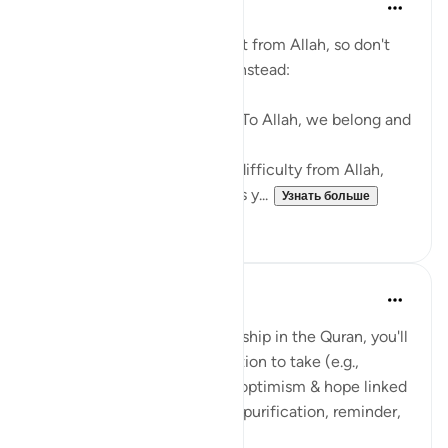
Abu Bakr Zoud
3 года назад
·
Ссылка
айа 2:156
Every difficulty in life is a test from Allah, so don't
be angry with your Creator. Instead:
1- Say, إنا لله وإنا إليه راجعون (To Allah, we belong and
to Him, we shall return),
2- Seek the reward for your difficulty from Allah,
3- Make dua that Allah grants y...
Узнать больше
38
6
Suleiman Hani
3 года назад
·
Ссылка
айа 2:156
With every reference to hardship in the Quran, you'll
notice an emphasis on an action to take (e.g.,
prayer/dua) or some type of optimism & hope linked
to the hardship (e.g., reward, purification, reminder,
guidance, paradise).