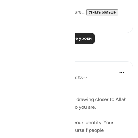
With anything you share, ensure...
Узнать больше
36
2
Читать другие уроки
Размышления
Ali Ali
8 недель назад
·
Ссылка
айа 20:25, 2:156
Bismillah.
One of the hardest barriers in drawing closer to Allah
ﷻ is the fear of changing who you are.
Not just your actions — but your identity. Your
personality. The version of yourself people
recognize.