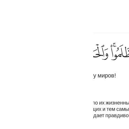
ите язык
Войти
h
ﱆ
ﱇ
ﱈ
ﱉ
ﱊ
ﱋ
فقطع دا
فَقُطِعَ دَابِرُ ٱلْقَوْمِ ٱلَّذِين
 основания. Хвала Аллаху, Господу миров!
ف
is
esia
ощадному наказанию, которое прервало их жизненный
воим предопределением губит неверующих и тем самы
no
ым, унижает Своих врагов и подтверждает правдивос