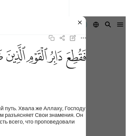
Войти
ﱁ
ﱂ
ﱃ
ﱄ
ﱅ
 путь. Хвала же Аллаху, Господу
м разъясняет Свои знамения. Он
ть всего, что проповедовали