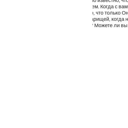
х божествах, потому что вам прекрасно известно, что
guês
и жизнью, ни смертью, ни воскрешением. Когда с вам
Аллаху, потому что вам также известно, что только О
кий
очему же вы приобщаете к Нему сотоварищей, когда
еские доводы или Священные Писания? Можете ли вы
сь оболгать Самого Аллаха?
ไทย
e
中文
u
ol
ili
Việt