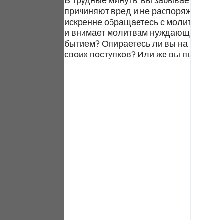
В трудные минуты вы забываете о свои
Portu
причиняют вред и не распоряжаются н
искренне обращаетесь с молитвами к 
русс
и внимает молитвам нуждающихся. П
бытием? Опираетесь ли вы на логич
Shqip
своих поступков? Или же вы пытаете
ภาษา
Türkç
اردو
简体
Melay
Españ
Kiswah
Tiếng 