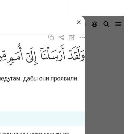
Войти
ﲬ
ﲭ
ﲮ
ﲯ
ﲰ
недугам, дабы они проявили