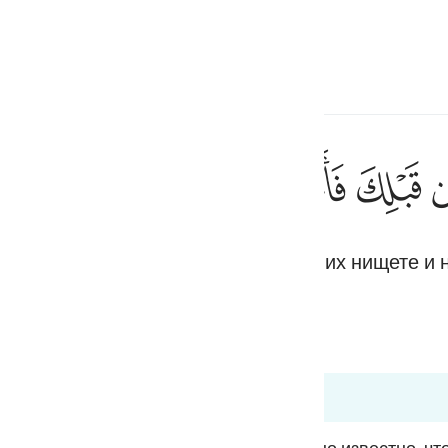
ите язык
Войти
h
ﲱ
ﲲ
ﲳ
ﲴ
ولقد ارسلنا الى امم من قبل
وَلَقَدْ أَرْسَلْنَآ إِلَىٰٓ أُمَمٍۢ مِّن قَبْلِكَ 
 народам до тебя. Мы подвергали их нищете и 
ف
is
esia
no
6:42