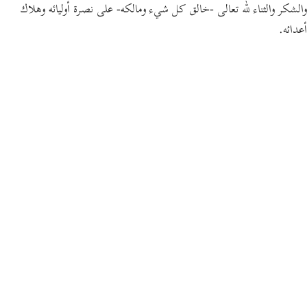
والشكر والثناء لله تعالى -خالق كل شيء ومالكه- على نصرة أوليائه وهلاك
أعدائه.