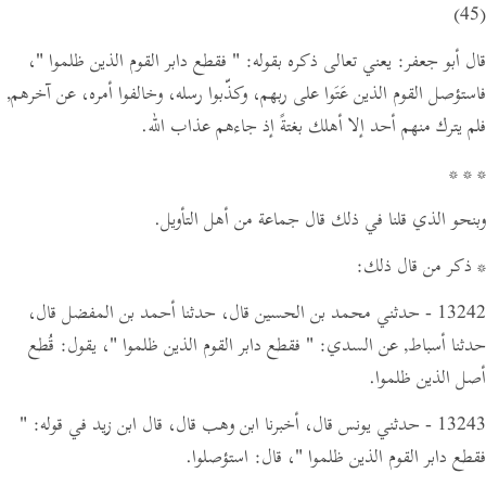
(45)
قال أبو جعفر: يعني تعالى ذكره بقوله:
" فقطع دابر القوم الذين ظلموا "
،
فاستؤصل القوم الذين عَتَوا على ربهم، وكذّبوا رسله، وخالفوا أمره، عن آخرهم,
فلم يترك منهم أحد إلا أهلك بغتةً إذ جاءهم عذاب الله.
* * *
وبنحو الذي قلنا في ذلك قال جماعة من أهل التأويل.
* ذكر من قال ذلك:
13242 - حدثني محمد بن الحسين قال، حدثنا أحمد بن المفضل قال،
حدثنا أسباط,
عن السدي:
" فقطع دابر القوم الذين ظلموا "
،
يقول:
قُطع
أصل الذين ظلموا.
13243 - حدثني يونس قال، أخبرنا ابن وهب قال،
قال ابن زيد في قوله:
"
فقطع دابر القوم الذين ظلموا "
،
قال:
استؤصلوا.