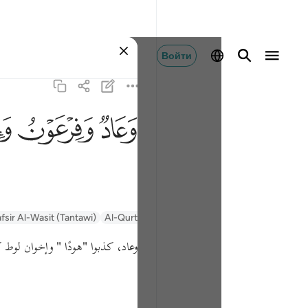
Войти
ﲳ
ﲴ
ﲵ
fsir Al-Wasit (Tantawi)
Al-Qurtubi
Tafsir Ibn Kathir
Tafsir Muyassar
وعاد، كذبوا
"هودًا "
وإخوان لوط ك