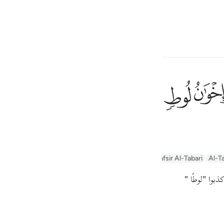
ите язык
Войти
h
ﲶ
ﲷ
а (Лота),
ف
is
n
Arabic Tanweer Tafseer
Tafseer Al-Baghawi
Tafsir Al-Tabari
Al-Ta
esia
ذبوا
"لوطًا "
no