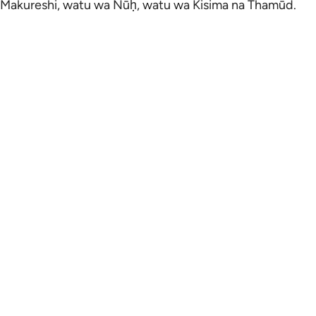
Makureshi, watu wa Nūḥ, watu wa Kisima na Thamūd.