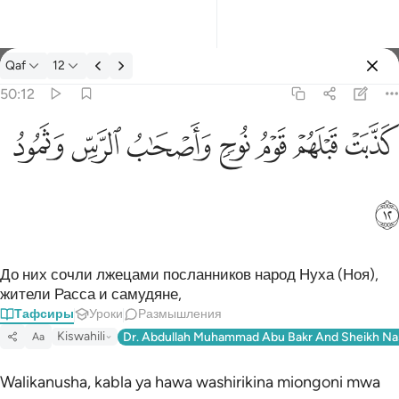
Тафсир: Qaf 50:12
Qaf
12
Войти
50:12
كذبت قبلهم قوم نوح واصحاب الرس وثمود ١٢
ﲫ
ﲬ
ﲭ
ﲮ
ﲯ
ﲰ
ﲱ
كَذَّبَتْ قَبْلَهُمْ قَوْمُ نُوحٍۢ وَأَصْحَـٰبُ ٱلرَّسِّ وَثَمُودُ ١٢
ﲲ
До них сочли лжецами посланников народ Нуха (Ноя),
жители Расса и самудяне,
Тафсиры
Уроки
Размышления
Kiswahili
Dr. Abdullah Muhammad Abu Bakr And Sheikh Na
Aa
Walikanusha, kabla ya hawa washirikina miongoni mwa