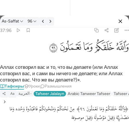
Тафсир: As-Saffat 37:96
As-Saffat
96
Войти
37:96
والله خلقكم وما تعملون ٩٦
ﲤ
ﲥ
ﲦ
ﲧ
ﲨ
وَٱللَّهُ خَلَقَكُمْ وَمَا تَعْمَلُونَ ٩٦
Аллах сотворил вас и то, что вы делаете (или Аллах
сотворил вас, и сами вы ничего не делаете; или Аллах
сотворил вас. Что же вы делаете?)».
Тафсиры
Уроки
Размышления
العربية
Tafseer Jalalayn
Arabic Tanweer Tafseer
Tafseer
Aa
﴿وَٱللَّهُ خَلَقَكُمۡ وَمَا تَعۡمَلُونَ ٩٦﴾ مِنْ نَحْتكُمْ وَمَنْحُوتكُمْ فَاعْبُدُوهُ وَحْده وَمَا
مَصْدَرِيَّة وَقِيلَ مَوْصُولَة وَقِيلَ موصوفة