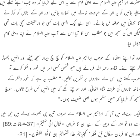
حضرت ابراہیم علیہ السلام نے اپنی قوم سے یہ اس لیے فرمایا کہ وہ جب اپنے میلے میں
چلے جائیں تو یہ ان کے عبادت خانے میں تنہارہ جائیں اور ان کے بتوں کو توڑ نے
کا تنہائی میں موقعہ مل جائے۔ اسی لیے ایک ایسی بات کہی جو درحقیقت سچی بات تھی
لیکن ان کی سمجھ میں جو مطلب اس کا آیا اس سے آپ علیہ السلام نے اپنا دینی کام
نکال لیا۔
وہ تو اپنے اعتقاد کے موجب ابراہیم علیہ السلام کو سچ مچ بیمار سمجھ بیٹھے اور انہیں چھوڑ
کر چلتے بنے۔ قتادہ رحمہ اللہ فرماتے ہیں
”
جو شخص کسی امر میں غور و فکر کرے تو
عرب کہتے ہیں اس نے ستاروں پر نظریں ڈالیں۔‏
“
مطلب یہ ہے کہ غور وفکر کے
ساتھ تاروں کی طرف نگاہ اٹھائی۔ اور سوچنے لگے کہ میں انہیں کس طرح ٹالوں۔ سوچ
سمجھ کر فرمایا کہ
”
میں سقم ہوں یعنی ضعیف ہوں۔‏
“
ایک حدیث میں آیا کہ
ابراہیم علیہ السلام نے صرف تین ہی جھوٹ بولے ہیں جن میں
سے دو تو اللہ کے دین کے لیے ان کا فرمان
«فَقَالَ اِنِّىْ سَقِيْمٌ»
[37-الصافات:89]
‏
اور ان کا فرمان
«‏قَالَ بَلْ فَعَلَه ٗٗ كَبِيْرُهُمْ ھٰذَا فَسْـَٔــلُوْهُمْ اِنْ كَانُوْا يَنْطِقُوْنَ»
[21-