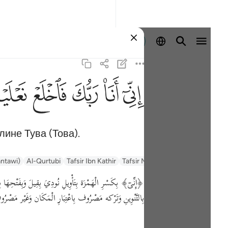
Войти
ﲺ
ﲻ
ﲼ
ﲽ
ﲾ
лине Тува (Това).
antawi)
Al-Qurtubi
Tafsir Ibn Kathir
Tafsir Muyassar
السعدي Al-Sa'di
بِالتَّنْوِينِ وَتَرْكه مَصْرُوف بِاعْتِبَارِ الْمَكَان وَغَيْر مَصْرُوف لِل