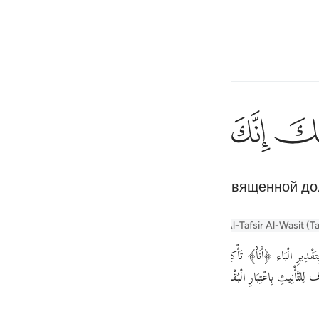
ите язык
Войти
h
ﲿ
ﳀ
ﳁ
ﳂ
ﳃ
ان
إِنِّىٓ أَنَا۠ رَب
и же свою обувь. Ты находишься в священной до
ف
Кираат
is
er Tafseer
Tafseer Al-Baghawi
Tafsir Al-Tabari
Al-Tafsir Al-Wasit (T
esia
no
تَّأْنِيثِ بِاعْتِبَارِ الْبُقْعَة مَعَ الْعِلْمِيَّة