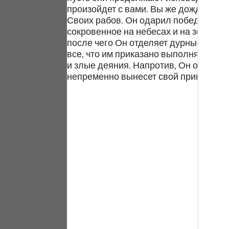
Portu
произойдет с вами. Вы же дождитесь 
Своих рабов. Он одарил победой тех,
русс
сокровенное на небесах и на земле, 
после чего Он отделяет дурные пост
Shqip
все, что им приказано выполнять. Пр
и злые деяния. Напротив, Он объемлет
ภาษา
непременно вынесет свой приговор и
Türkç
اردو
简体
Melay
Españ
Kiswah
Tiếng 