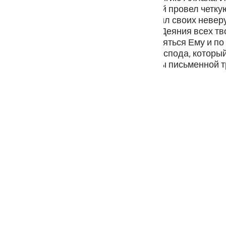
guês
того, что произойдет с ними. Всевышний провел четк
 кто обратился в правую веру, и подавил своих невер
кий
и ничто не способно сокрыться от Него. Деяния всех 
упки от благих. Людям надлежит поклоняться Ему и п
и этом они должны уповать на своего Господа, котор
 их своим знанием, и все они записаны письменной тр
ไทย
 свершит справедливое возмездие.
e
中文
u
ol
ili
Việt