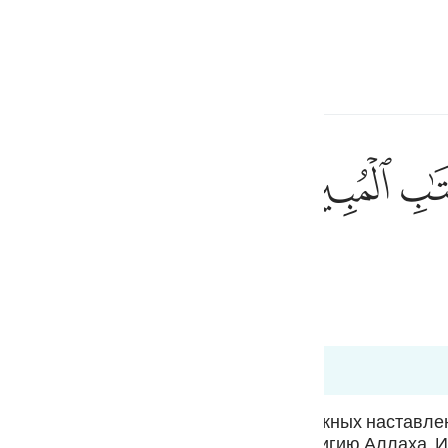
ите язык
Войти
h
ﲗ
ﲘ
Писания.
ف
is
esia
 12:1
no
ют пользы из увещеваний и всевозможных наставлен
вою религию. Вы же исповедуйте религию Аллаха. И 