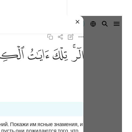
Войти
ﲒﲓ
ﲔ
ﲕ
ﲖ
ий. Покажи им ясные знамения, и
пусть они дожидаются того, что