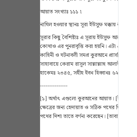
Portu
আয়াত সংখ্যাঃ ১১১ ৷
русс
নাযিল হওয়ার স্থানঃ
সূরা ইউসুফ মক্কায় নাযিল হ
Shqip
সূরার কিছু বৈশিষ্ট্যঃ
এ সূরায় ইউসুফ আলাইহিস সাল
ภาษา
কোথাও এর পুনরাবৃত্তি করা হয়নি। এটা একমাত্র 
Türkç
কাহিনী ও ঘটনাবলী সমগ্র কুরআনে প্রাসঙ্গিকভাবে খ
সাহাবায়ে কেরাম রাসূল সাল্লাল্লাহু আলাইহি ওয়
اردو
হাকেমঃ ২৩৪৫, সহীহ ইবন হিব্বানঃ ৬২০৯, আল
简体
---------------
Melay
[১] অর্থাৎ এগুলো কুরআনের আয়াত। [ইবন কাসীর] 
Españ
ক্ষেত্রের জন্য হেদায়াত ও সঠিক পথের দিশা জানিয
Kiswah
পথের দিশা তাতে বর্ণনা করেছেন। [তাবারী]
Tiếng 