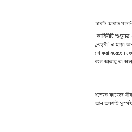
guês
кий
য়েছে। [কুরতুবী] ইবন আব্বাস ও কাতাদা বলেন, এর চারটি আয়াত মাদান
াম-এর কাহিনী ধারাবাহিকভাবে বর্ণিত হয়েছে। এ কাহিনীটি শুধুমাত্র 
ไทย
ইউসুফ আলাইহিস সালাম-এর কাহিনীরই বৈশিষ্ট্য। [কুরতুবী] এ ছাড়া অন
e
ণ্ড খণ্ডভাবে বর্ণনা করা হয়েছে এবং বার বার উল্লেখ করা হয়েছে। কোন
া সাল্লাম-এর কাছে সুন্দর কিচ্ছা শোনানোর আব্দার করলে আল্লাহ্ তা'আ
-আহাদীসুল মুখতারাঃ ১০৬৯]
中文
u
সে গ্রন্থ যা হালাল ও হারামের বিধি-বিধান এবং প্রত্যেক কাজের সীমা 
ol
়ে দেয়। [বাগভী; মুয়াসসার] কাতাদা বলেন, এ কুরআন অবশ্যই সুস্পষ্টভ
ili
Việt