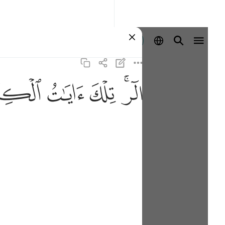
Войти
ﲒﲓ
ﲔ
ﲕ
ﲖ