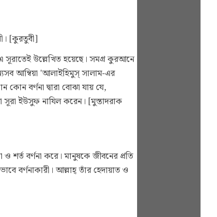
ী। [কুরতুবী]
এ সূরাতেই উল্লেখিত হয়েছে। সমগ্র কুরআনে
্যসব আম্বিয়া 'আলাইহিমুস্ সালাম-এর
 কোন বর্ণনা দ্বারা বোঝা যায় যে,
লা সূরা ইউসুফ নাযিল করেন। [মুস্তাদরাক
ও শর্ত বর্ণনা করে। মানুষকে জীবনের প্রতি
াবে বর্ণনাকারী। আল্লাহ্ তাঁর হেদায়াত ও