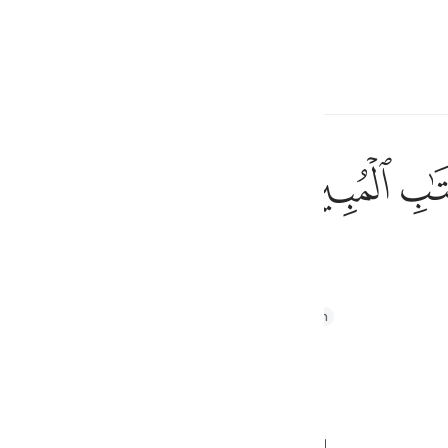
ите язык
Войти
h
ﲗ
ﲘ
Писания.
ف
is
thul Majid
Tafseer Ibn Kathir
Tafsir Ahsanul Bayaan
esia
[১]।
no
ো সূরা জুড়ে আছে ইউসুফ আলাইহিস সালামের ঘটনা।