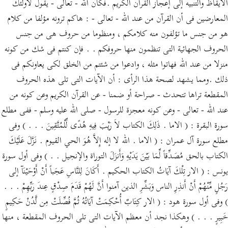
الايقاظ والتنبيه إلى إعجاز القرآن الكريم .فكأن الله - تعالى - يقول لأولئك
المعارضين فى أن القرآن من عند الله - تعالى - : هاكم ترونه مؤلفا من كلام
هو من جنس ما تؤلفون منه كلامكم ، ومنظوما من حروف هى من جنس
الحروف الجهائية التى تنظمون منها حروفكم . . فإن كنتم فى شك من كونه
منزلا من عند الله فهاتوا مثله ، وادعوا من شئتم من الخلق لكى يعاونكم فى
ذلك .ومما يشهد لصحة هذا الرأى : أن الآيات التى تلى هذه الحروف
المقطعة تراها تتحدث - صراحة أو ضمنا - عن القرآن الكريم وعن كونه من
عند الله - تعالى - وعن كونه معجزة للرسول - صلى الله عليه وسلم - ففى مطلع
سورة البقرة : ( الاما . ذَلِكَ الكتاب لاَ رَيْبَ فِيهِ هُدًى لِّلْمُتَّقِينَ . . . ) وفى
مطلع سورة آل عمران : ( الاما . الله لا إله إِلاَّ هُوَ الحي القيوم . نَزَّلَ عَلَيْكَ
الكتاب بالحق مُصَدِّقاً لِّمَا بَيْنَ يَدَيْهِ وَأَنزَلَ التوراة والإنجيل . . ) وفى أول سورة
يونس : ( الار تِلْكَ آيَاتُ الكتاب الحكيم . أَكَانَ لِلنَّاسِ عَجَباً أَنْ أَوْحَيْنَآ إلى
رَجُلٍ مِّنْهُمْ أَنْ أَنذِرِ الناس وَبَشِّرِ الذين آمنوا أَنَّ لَهُمْ قَدَمَ صِدْقٍ عِندَ رَبِّهِمْ . . .
) وفى أول سورة هود : ( الار كِتَابٌ أُحْكِمَتْ آيَاتُهُ ثُمَّ فُصِّلَتْ مِن لَّدُنْ حَكِيمٍ
خَبِيرٍ . . . ) وهكذا نجد أن معظم الآيات التى تلى الحروف المقطعة ، منها