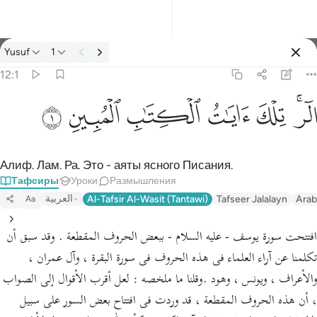
Тафсир: Yusuf 12:1
Yusuf
1
Войти
12:1
الر تلك ايات الكتاب المبين ١
ﲒﲓ
ﲔ
ﲕ
ﲖ
ﲗ
ﲘ
الٓر ۚ تِلْكَ ءَايَـٰتُ ٱلْكِتَـٰبِ ٱلْمُبِينِ ١
Алиф. Лам. Ра. Это - аяты ясного Писания.
Тафсиры
Уроки
Размышления
العربية
Al-Tafsir Al-Wasit (Tantawi)
Tafseer Jalalayn
Arab
Aa
افتتحت سورة يوسف - عليه السلام - ببعض الحروف المقطعة . وقد سبق أن
تكلمنا عن آراء العلماء فى هذه الحروف فى سورة البقرة ، وآل عمران ،
والأعراف ، ويونس ، وهود .وقلنا ما ملخصه : لعل أقرب الأقوال إلى الصواب
، أن هذه الحروف المقطعة ، قد وردت فى افتتاح بعض السور على سبيل