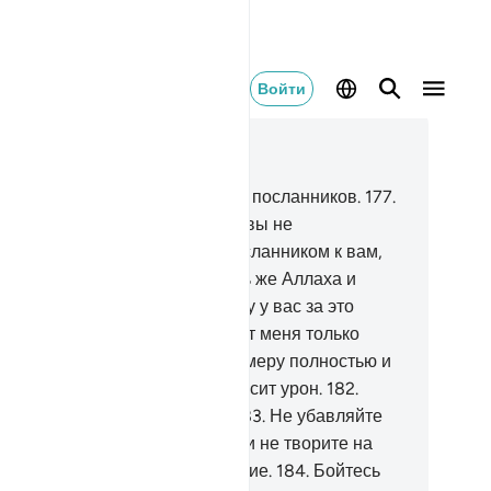
Войти
тать в контексте
ва 26, Страница 375, Джуз 19
6
.
Жители Айки сочли лжецами посланников.
177
.
т Шуейб сказал им: «Неужели вы не
трашитесь?
178
.
Я являюсь посланником к вам,
стойным доверия.
179
.
Бойтесь же Аллаха и
винуйтесь мне.
180
.
Я не прошу у вас за это
знаграждения, ибо вознаградит меня только
сподь миров.
181
.
Наполняйте меру полностью и
 будьте одними из тех, кто наносит урон.
182
.
вешивайте на точных весах.
183
.
Не убавляйте
дям того, что им причитается, и не творите на
мле зла, распространяя нечестие.
184
.
Бойтесь