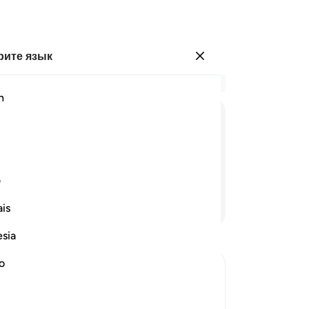
ите язык
Войти
Чи
h
Гла
17
ﱽ
ﱾ
ﱿ
ﲀ
ﲁ
ﲂ
Во
ус
 Милосердный.
до
ف
по
Продолжить чтение
is
во
Го
esia
не
Вз
no
лю
го божественное могущество, и
зе