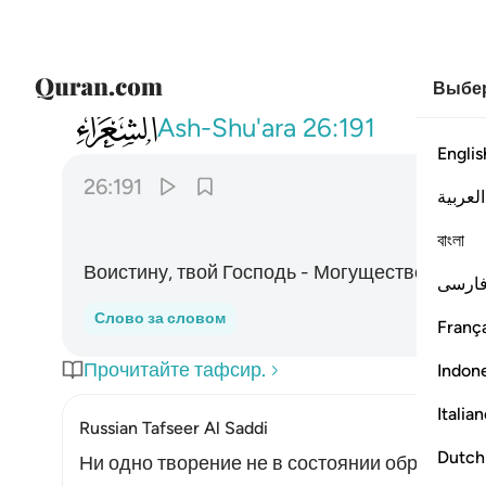
Выбер
026
وان ربك لهو العزيز الرحيم ١٩١
Ash-Shu'ara
26:191
Englis
26:191
العربية
বাংলা
Воистину, твой Господь - Могущественный,
ارسی
Слово за словом
França
Прочитайте тафсир.
Indon
Italia
Russian Tafseer Al Saddi
Dutch
Ни одно творение не в состоянии обрести Е