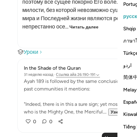
поэтому все сущее покорно Его воле. Более 
Portu
милости, без которой невозможно существов
русс
мира и Последней жизни являются результат
непрестанно осе…
Читать далее
Shqip
ภาษา
Уроки
Türkç
اردو
In the Shade of the Quran
31 неделю назад
·
Ссылка
айа 26:190-191
简体
Ayah 189 is followed by the same conclusion given in
past communities it mentions:
Melay
Españ
"Indeed, there is in this a sure sign; yet most of the
who is the Mighty One, the Merciful....
Узнать бол
Kiswah
0
0
Tiếng 