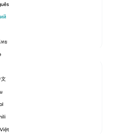
того, все сущее нуждается в Его
То
guês
ание Вселенной. Все блага земного
Он
кий
ок
ом Его милости, которая
че
од
Больше тафсиров
ес
ไทย
ск
e
со
по
му
中文
зн
 the surah after each of the stories of
19
u
Ми
-
Ru
ol
m will not believe. And indeed it is your Lord
ьше
ili
За
У 
Việt
эт