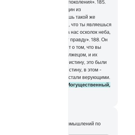
го, Кто сотворил вас и первые поколения».
185
.
и сказали: «Ты - всего лишь один из
олдованных.
186
.
Ты - всего лишь такой же
ловек, как и мы, и мы полагаем, что ты являешься
ним из лжецов.
187
.
Низринь на нас осколок неба,
ли ты - один из тех, кто говорит правду».
188
.
Он
азал: «Мой Господь лучше знает о том, что вы
вершаете».
189
.
Они сочли его лжецом, и их
стигли мучения в день тени. Воистину, это были
чения в Великий день.
190
.
Воистину, в этом -
амение, но большинство их не стали верующими.
1
.
Воистину, твой Господь - Могущественный,
лосердный.
ssian Translation ( Elmir Kuliev )
метки и размышления
вас нет никаких заметок или размышлений по
ому стиху.