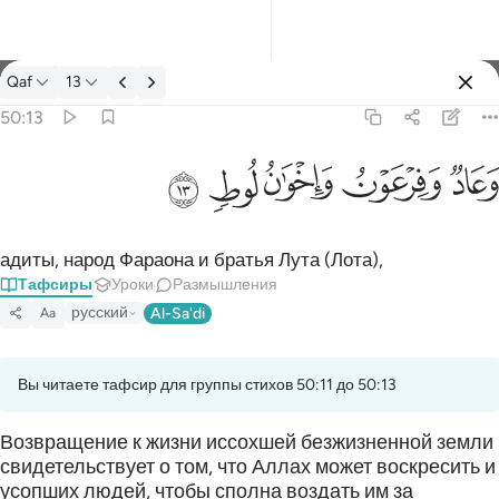
Тафсир: Qaf 50:13
Qaf
13
Войти
50:13
وعاد وفرعون واخوان لوط ١٣
ﲳ
ﲴ
ﲵ
ﲶ
ﲷ
وَعَادٌۭ وَفِرْعَوْنُ وَإِخْوَٰنُ لُوطٍۢ ١٣
адиты, народ Фараона и братья Лута (Лота),
Тафсиры
Уроки
Размышления
русский
Al-Sa'di
Aa
Вы читаете тафсир для группы стихов 50:11 до 50:13
Возвращение к жизни иссохшей безжизненной земли
свидетельствует о том, что Аллах может воскресить и
усопших людей, чтобы сполна воздать им за