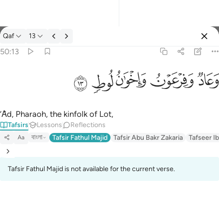
Tafsir: Qaf 50:13
Qaf
13
Sign in
50:13
وعاد وفرعون واخوان لوط ١٣
ﲳ
ﲴ
ﲵ
ﲶ
ﲷ
وَعَادٌۭ وَفِرْعَوْنُ وَإِخْوَٰنُ لُوطٍۢ ١٣
’Ȃd, Pharaoh, the kinfolk of Lot,
Tafsirs
Lessons
Reflections
বাংলা
Tafsir Fathul Majid
Tafsir Abu Bakr Zakaria
Tafseer Ib
Aa
Tafsir Fathul Majid is not available for the current verse.