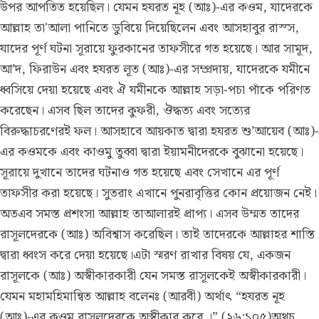
উপর আপতিত হয়েছিল। যেমন হযরত নূহ (আঃ)-এর কওম, যাদেরকে
আল্লাহ তা'আলা পানিতে ডুবিয়ে দিয়েছিলেন এবং আসহাবুর রাস্স,
যাদের পূর্ণ ঘটনা সূরায়ে ফুরকানের তাফসীরে গত হয়েছে। আর সামূদ,
আ’দ, ফিরাউন এবং হযরত লূত (আঃ)-এর সম্প্রদায়, যাদেরকে যমীনে
ধ্বসিয়ে দেয়া হয়েছে এবং ঐ যমীনকে আল্লাহ সড়া-পচা পাঁকে পরিণত
করেছেন। এসব ছিল তাদের কুফরী, ঔদ্ধত্য এবং সত্যের
বিরুদ্ধাচরণেরই ফল। আসহাবে আয়কাত দ্বারা হযরত শু’আয়েব (আঃ)-
এর কওমকে এবং কাওমু তুব্বা দ্বারা ইয়ামনীদেরকে বুঝানো হয়েছে।
সূরায়ে দুখানে তাদের ঘটনাও গত হয়েছে এবং সেখানে এর পূর্ণ
তাফসীর করা হয়েছে। সুতরাং এখানে পুনরাবৃত্তির কোন প্রয়োজন নেই।
অতএব সমস্ত প্রশংসা আল্লাহ তাআলারই প্রাপ্য। এসব উম্মত তাদের
রাসূলদেরকে (আঃ) অবিশ্বাস করেছিল। তাই তাদেরকে আল্লাহর শাস্তি
দ্বারা ধ্বংস করে দেয়া হয়েছে।এটা স্মরণ রাখার বিষয় যে, একজন
রাসূলকে (আঃ) অস্বীকারকারী যেন সমস্ত রাসূলকেই অস্বীকারকারী।
যেমন মহামহিমান্বিত আল্লাহ বলেনঃ (আরবী) অর্থাৎ “হযরত নূহ
(আঃ)-এর কওম রাসূলদেরকে অস্বীকার করে ।” (২৬:১০৫)অথচ