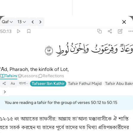
Tafsir: Qaf 50:13
Qaf
13
Sign in
50:13
وعاد وفرعون واخوان لوط ١٣
ﲳ
ﲴ
ﲵ
ﲶ
ﲷ
وَعَادٌۭ وَفِرْعَوْنُ وَإِخْوَٰنُ لُوطٍۢ ١٣
’Ȃd, Pharaoh, the kinfolk of Lot,
Tafsirs
Lessons
Reflections
বাংলা
Tafseer Ibn Kathir
Tafsir Fathul Majid
Tafsir Abu Bakr
Aa
You are reading a tafsir for the group of verses 50:12 to 50:15
১২-১৫ নং আয়াতের তাফসীর:
আল্লাহ তা'আলা মক্কাবাসীকে ঐ শাস্তি
হতে সতর্ক করছেন যা তাদের পূর্বে তাদের মত মিথ্যা প্রতিপন্নকারীদের