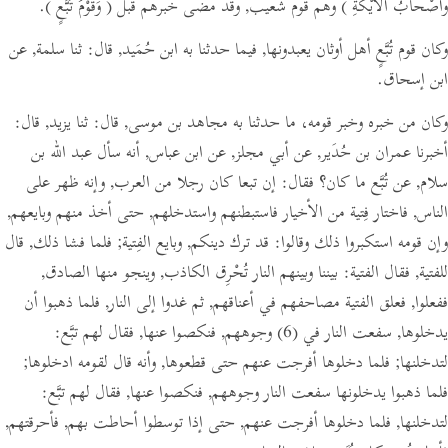
وأصْحابُ الأيْكَةِ )
وهم قوم شعيب, وقد مضى خبرهم قبل
( وَقَوْمُ تُبَّعٍ )
.
وكان قوم تُبَّعٍ أهل أوثان يعبدونها, فيما حدثنا به ابن حُمَيد,
قال:
ثنا سلمة, عن
ابن إسحاق.
وكان من خبره وخبر قومه، ما حدثنا به مجاهد بن موسى,
قال:
ثنا يزيد,
قال:
أخبرنا عمران بن حُدَير, عن أبي مجلز, عن ابن عباس, أنه سأل عبد الله بن
سلام, عن تُبَّع ما كان؟
فقال:
إن تبعا كان رجلا من العرب, وإنه ظهر على
الناس, فاختار فِتية من الأخيار فاستبطنهم واستدخلهم, حتى أخذ منهم وبايعهم,
وإن قومه استكبروا ذلك وقالوا:
قد ترك دينكم, وبايع الفِتية; فلما فشا ذلك, قال
للفتية,
فقال الفتية:
بيننا وبينهم النار تُحْرِق الكاذب, وينجو منها الصادق,
ففعلوا, فعلق الفتية مصاحفهم في أعناقهم, ثم غدوا إلى النار, فلما ذهبوا أن
يدخلوها, سفعت النار في
(6)
وجوههم, فنكصوا عنها,
فقال لهم تبَّع:
لتدخلنها; فلما دخلوها أفرجت عنهم حتى قطعوها, وأنه قال لقومه ادخلوها;
فلما ذهبوا يدخلونها سفعت النار وجوههم, فنكصوا عنها,
فقال لهم تبَّع:
لتدخلنها, فلما دخلوها أفرجت عنهم, حتى إذا توسطوا أحاطت بهم, فأحرقتهم,