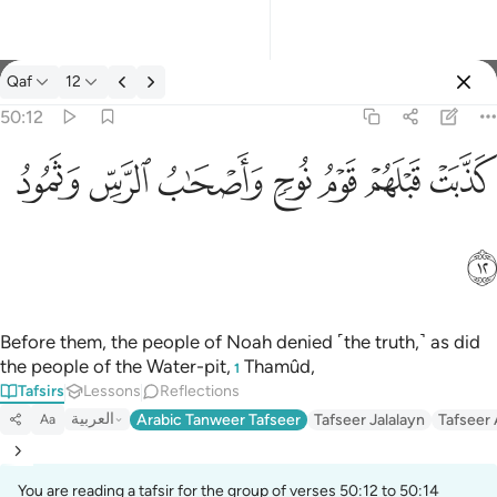
Tafsir: Qaf 50:12
Qaf
12
Sign in
50:12
كذبت قبلهم قوم نوح واصحاب الرس وثمود ١٢
ﲫ
ﲬ
ﲭ
ﲮ
ﲯ
ﲰ
ﲱ
كَذَّبَتْ قَبْلَهُمْ قَوْمُ نُوحٍۢ وَأَصْحَـٰبُ ٱلرَّسِّ وَثَمُودُ ١٢
ﲲ
Before them, the people of Noah denied ˹the truth,˺ as did
the people of the Water-pit,
Thamûd,
1
Tafsirs
Lessons
Reflections
العربية
Arabic Tanweer Tafseer
Tafseer Jalalayn
Tafseer
Aa
You are reading a tafsir for the group of verses 50:12 to 50:14