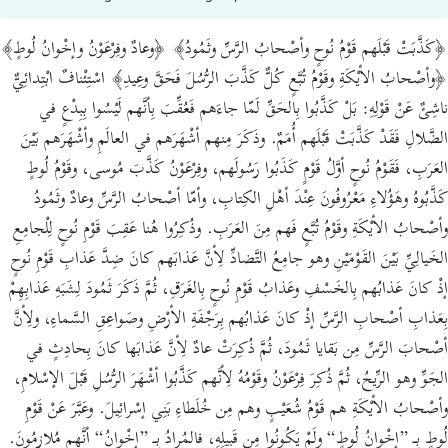
﴿كَذَّبَتْ قَبْلَهم قَوْمُ نُوحٍ وأصْحابُ الرَّسِّ وثَمُودُ﴾ ﴿وعادٌ وفِرْعَوْنُ وإخْوانُ لُوطٍ﴾
﴿وأصْحابُ الأيْكَةِ وقَوْمُ تُبَّعٍ كُلٌّ كَذَّبَ الرُّسُلَ فَحَقَّ وعِيدِ﴾ اسْتِئْنافٌ ابْتِدائِيٌّ
ناشِئٌ عَنْ قَوْلِهِ: بَلْ كَذَّبُوا بِالحَقِّ لَمّا جاءَهم فَعُقِّبَ بِأنَّهم لَيْسُوا بِبِدْعٍ في
الضَّلالِ فَقَدْ كَذَّبَتْ قَبْلَهم أُمَمٌ. وذَكَرَ مِنهم أشْهَرَهم في العالَمِ وأشْهَرَهم بَيْنَ
العَرَبِ، فَقَوْمُ نُوحٍ أوَّلُ قَوْمٍ كَذَبُوا رَسُولَهم، وفِرْعَوْنُ كَذَّبَ مُوسى، وقَوْمُ لُوطٍ
كَذَّبُوهُ وهَؤُلاءِ مَعْرُوفُونَ عِنْدَ أهْلِ الكِتابِ، وأمّا أصْحابُ الرَّسِّ وعادٌ وثَمُودُ
وأصْحابُ الأيْكَةِ وقَوْمُ تُبَّعٍ فَهم مِنَ العَرَبِ. وذُكِرُوا هُنا عَقِبَ قَوْمِ نُوحٍ لِلْجامِعِ
الخَيالِيِّ بَيْنَ القَوْمَيْنِ وهو جامِعُ التَّضادِّ لِأنَّ عَذابَهم كانَ ضِدَّ عَذابِ قَوْمِ نُوحٍ
إذْ كانَ عَذابُهم بِالخَسْفِ وعَذابُ قَوْمِ نُوحٍ بِالغَرَقِ، ثُمَّ ذَكَرَ ثَمُودَ لِشَبَهِ عَذابِهِمْ
بِعَذابِ أصْحابِ الرَّسِّ إذْ كانَ عَذابُهم بِرَجْفَةِ الأرْضِ وصَواعِقِ السَّماءِ، ولِأنَّ
أصْحابَ الرَّسِّ مِن بَقايا ثَمُودَ، ثُمَّ ذُكِرَتْ عادٌ لِأنَّ عَذابَها كانَ بِحادِثٍ في
الجَوِّ وهو الرِّيحُ، ثُمَّ ذُكِرَ فِرْعَوْنُ وقَوْمُهُ لِأنَّهم كَذَّبُوا أشْهَرَ الرُّسُلِ قَبْلَ الإسْلامِ،
وأصْحابُ الأيْكَةِ هم قَوْمُ شُعَيْبٍ وهم مِن خُلَطاءِ بَنِي إسْرائِيلَ. وعَبَّرَ عَنْ قَوْمِ
لُوطٍ بِـ ”إخْوانُ لُوطٍ“ ولَمْ يَكُونُوا مِن قَبِيلِهِ، فالمُرادُ بِـ ”إخْوانُ“ أنَّهم مُلازِمُونَ.