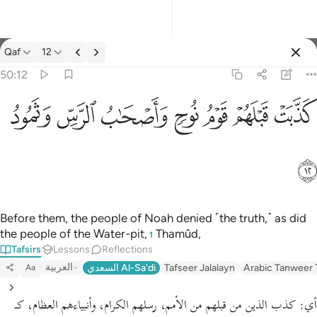
Tafsir: Qaf 50:12
Qaf
12
Sign in
50:12
كذبت قبلهم قوم نوح واصحاب الرس وثمود ١٢
ﲫ
ﲬ
ﲭ
ﲮ
ﲯ
ﲰ
ﲱ
كَذَّبَتْ قَبْلَهُمْ قَوْمُ نُوحٍۢ وَأَصْحَـٰبُ ٱلرَّسِّ وَثَمُودُ ١٢
ﲲ
Before them, the people of Noah denied ˹the truth,˺ as did
the people of the Water-pit,
Thamûd,
1
Tafsirs
Lessons
Reflections
العربية
السعدي Al-Sa'di
Tafseer Jalalayn
Arabic Tanweer 
Aa
أي:
كذب الذين من قبلهم من الأمم، رسلهم الكرام، وأنبياءهم العظام، كـ