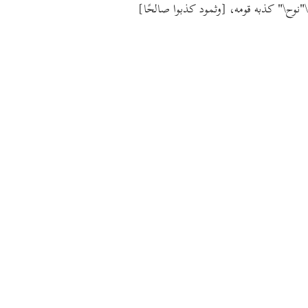
[وثمود كذبوا صالحًا]
كذبه قومه،
"نوح\"
\