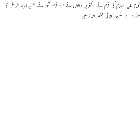
نوح علیہ السلام کی قوم نے ‘ کنویں والوں نے اور قوم ثمود نے۔“ یہ انباء الرسل کا
تذکرہ ہے لیکن انتہائی مختصر انداز میں۔