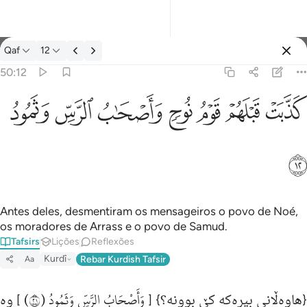
Tafsir: Qaf 50:12
Qaf
12
Entrar
50:12
كذبت قبلهم قوم نوح واصحاب الرس وثمود ١٢
ﲫ
ﲬ
ﲭ
ﲮ
ﲯ
ﲰ
ﲱ
كَذَّبَتْ قَبْلَهُمْ قَوْمُ نُوحٍۢ وَأَصْحَـٰبُ ٱلرَّسِّ وَثَمُودُ ١٢
ﲲ
Antes deles, desmentiram os mensageiros o povo de Noé,
os moradores de Arrass e o povo de Samud.
Tafsirs
Lições
Reflexões
Kurdî
Rebar Kurdish Tafsir
Aa
وَأَصْحَابُ الرَّسِّ وَثَمُودُ (١٢)
{هاوەڵانی بیرەكە كێ‌ بوونە؟} [
] وه‌