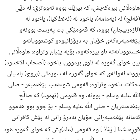
هاوه‌ڵانی بیره‌كه‌یش، كه‌ بیرێك بووه‌ ئه‌ووترێ: له‌ دێى
(فه‌لج) له‌ (یه‌مامه‌)، یاخود له‌ (ئه‌نطاكیا)، یاخود له‌
(ئازه‌ربیجان) بووه‌، كه‌ قه‌ومێكى بت په‌رست بوونه‌و
پێغه‌مبه‌ره‌كه‌ى خۆیان به‌ درۆزانیوه‌و كوشتوویانه‌و
خستوویانه‌ته‌ ناو بیره‌كه‌وه‌، بۆیه‌ پێیان وتراوه‌: هاوه‌ڵانی
بیر، خواى گه‌وره‌ له‌ ناوى بردوون، یاخود (أصحاب الاخدود)
بوونه‌ ئه‌وانه‌ى كه‌ خواى گه‌وره‌ له‌ سوره‌تى (بروج) باسیان
ده‌كات، یاخود وتراوه‌: قه‌ومی شوعه‌یب پێغه‌مبه‌ر -
صلی
الله علیه وسلم
- بوونه‌، وه‌ قه‌ومی (ثهمود) كه‌ صاڵح
پێغه‌مبه‌ریان -
صلی الله علیه وسلم
- بۆ چوو بوو هه‌موو
ئه‌مانه‌ پێغه‌مبه‌رانی خۆیان به‌درۆ زانی له‌ پێش كافرانی
وَعَادٌ
قوڕه‌یشدا [
] وه‌ قه‌ومی (عاد)یش كه‌ خوای گه‌وره‌ هود