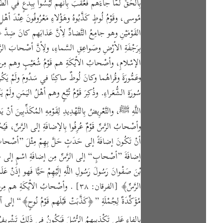
بِالحَقِّ لَمّا جاءَهم فَعُقِّبَ بِأنَّهم لَيْسُوا بِبِدْعٍ في الضّ
مُوسى، وقَوْمُ لُوطٍ كَذَّبُوهُ وهَؤُلاءِ مَعْرُوفُونَ عِنْدَ أهْ
القَوْمَيْنِ وهو جامِعُ التَّضادِّ لِأنَّ عَذابَهم كانَ ضِدَّ ع
بِرَجْفَةِ الأرْضِ وصَواعِقِ السَّماءِ، ولِأنَّ أصْحابَ الرَّسِّ م
الإسْلامِ، وأصْحابُ الأيْكَةِ هم قَوْمُ شُعَيْبٍ وهم مِن خُلَطا
اللَّهِ ﷺ، والتَّعْرِيضُ بِالتَّهْدِيدِ لِقَوْمِهِ المُكَذِّبِينَ أنْ يَ
وأصْحابُ الرَّسِّ قَوْمٌ عُرِفُوا بِالإضافَةِ إلى الرَّسِّ، 
أنْ تَكُونَ إضافَةً إلى حَدَثٍ حَلَّ بِهِمْ مِثْلَ ”أصْحابِ الأ
إضافَةَ ”أصْحابٍ“ إلى الرَّسِّ مِن إضافَةِ اسْمٍ إلى حَدَثٍ ح
بْنَ صَفْوانَ رَسُولَ رَسُولِ اللَّهِ إلَيْهِمْ حَيًّا فَهو إذَنْ
الرَّسِّ﴾ [الفرقان: ٣٨] . وأصْحابُ الأيْ
مُؤَكِّدَةٌ لِجُمْلَةِ ”﴿كَذَّبَتْ قَبْلَهم قَوْمُ نُوحٍ﴾“ إلى آخِرِ