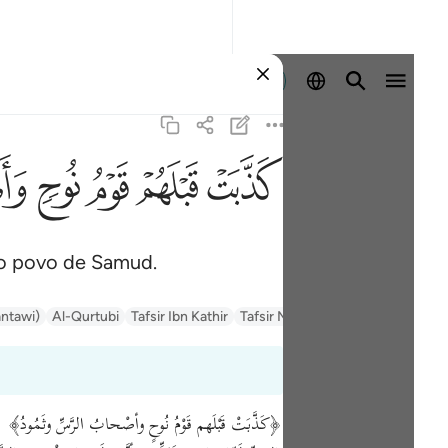
Entrar
ﲫ
ﲬ
ﲭ
ﲮ
ﲯ
 o povo de Samud.
السعدي Al-Sa'di
Tafsir Muyassar
Tafsir Ibn Kathir
Al-Qurtubi
antawi)
﴿كَذَّبَتْ قَبْلَهم قَوْمُ نُوحٍ وأصْحابُ الرَّسِّ وثَمُودُ﴾ ﴿وع