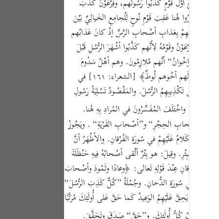
َقَوْمُ نُوحٍ أوَّلُ قَوْمٍ كَذَبُوا رَسُولَهم، وفِرْعَوْنُ كَذَّبَ
Portu
بِ. وذُكِرُوا هُنا عَقِبَ قَوْمِ نُوحٍ لِلْجامِعِ الخَيالِيِّ بَيْنَ
русск
دَ لِشَبَهِ عَذابِهِمْ بِعَذابِ أصْحابِ الرَّسِّ إذْ كانَ عَذابُهم
رَ فِرْعَوْنُ وقَوْمُهُ لِأنَّهم كَذَّبُوا أشْهَرَ الرُّسُلِ قَبْلَ
Shqip
 فالمُرادُ بِـ ”إخْوانُ“ أنَّهم مُلازِمُونَ. وهم أهْلُ سَدُومَ
ภาษา
وعَمُّورَةَ وقُراهُما وكانَ لُوطٌ ساكِنًا في سَدُومَ ولَمْ يَكُنْ مِن أهْلِ نَسَبِهِمْ لِأنَّ أهْلَ سَدُومَ كَنْعانِيُّونَ ولُوطًا عِبْرانِيٌّ. وقَدْ تَقَدَّمَ قَوْلُهُ تَعالى: ﴿إذْ قالَ لَهم أخُوهم لُوطٌ﴾ [الشعراء: ١٦١] في
Türkç
 (ص-٢٩٦)وهَذِهِ الأُمَمُ أصابَها عَذابٌ شَدِيدٌ في الدُّنْيا عِقابًا عَلى تَكْذِيبِهِمُ الرُّسُلَ. والمَقْصُودُ تَسْلِيَةُ رَسُولِ
اردو
لِلدَّفْنِ والدَّسِّ. واخْتَلَفَ المُفَسِّرُونَ في المُرادِ بِهِ هُنا.
الأيْكَةِ“، و”أصْحابِ الحِجْرِ“ و”أصْحابِ القَرْيَةِ“ . ويَجُوزُ
简体
قَدَّمَ الكَلامُ عَلَيْهِمْ في سُورَةِ الفُرْقانِ. والأظْهَرُ أنَّ
Melay
ْلِ البِئْرِ. وقِيلَ: هو بِئْرٌ ألْقى أصْحابُهُ فِيهِ حَنْظَلَةَ
Españ
 في سُورَةِ الفُرْقانِ عِنْدَ قَوْلِهِ تَعالى: ﴿وعادًا وثَمُودَ وأصْحابَ
 وتَقَدَّمَ ذِكْرُهم في سُورَةِ الدُّخانِ. وجُمْلَةُ ”كُلٌّ كَذِبَ الرُّسُلَ“
Kiswah
دًا بِأنْ يَحِقَّ عَلَيْهِمُ الوَعِيدُ كَما حَقَّ عَلى أُولَئِكَ مُرَتَّبًا
Tiếng 
سّابِقِينَ. (ص-٢٩٧)وتَنْوِينُ (كُلٌّ) تَنْوِينُ عِوَضٍ عَنِ المُضافِ إلَيْهِ، أيْ كُلُّ أُولَئِكَ. و”حَقَّ“ صَدَقَ وتَحَقَّقَ.