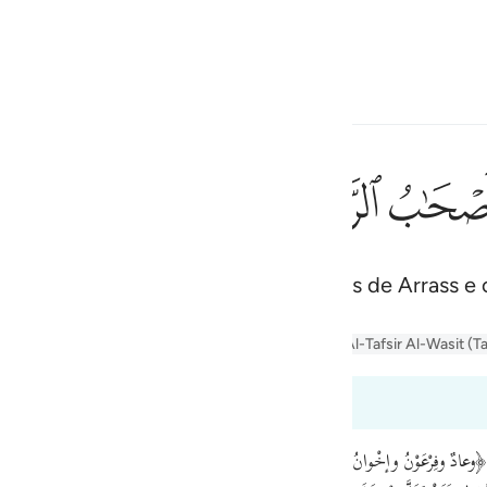
one o idioma
Entrar
h
ﲰ
ﲱ
ﲲ
كَ
geiros o povo de Noé, os moradores de Arrass e
ف
is
er Jalalayn
Tafseer Al-Baghawi
Tafsir Al-Tabari
Al-Tafsir Al-Wasit (T
esia
s 50:12 a 50:14
no
ادٌ وفِرْعَوْنُ وإخْوانُ لُوطٍ﴾ ﴿وأصْحابُ الأيْكَةِ وقَوْمُ تُبَّعٍ كُلٌّ كَذَّبَ الرُّسُلَ فَحَقَّ و