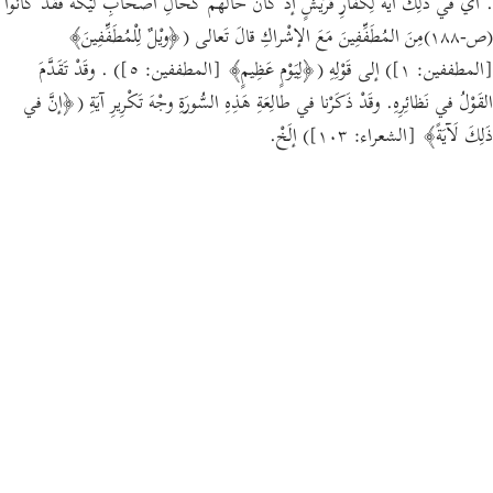
. أيْ في ذَلِكَ آيَةٌ لِكُفّارِ قُرَيْشٍ إذْ كانَ حالُهم كَحالِ أصْحابِ لَيْكَةَ فَقَدْ كانُوا
(ص-١٨٨)مِنَ المُطَفِّفِينَ مَعَ الإشْراكِ قالَ تَعالى (﴿ويْلٌ لِلْمُطَفِّفِينَ﴾
[المطففين: ١]) إلى قَوْلِهِ (﴿لِيَوْمٍ عَظِيمٍ﴾ [المطففين: ٥]) . وقَدْ تَقَدَّمَ
القَوْلُ في نَظائِرِهِ. وقَدْ ذَكَرْنا في طالِعَةِ هَذِهِ السُّورَةِ وجْهَ تَكْرِيرِ آيَةِ (﴿إنَّ في
ذَلِكَ لَآيَةً﴾ [الشعراء: ١٠٣]) إلَخْ.