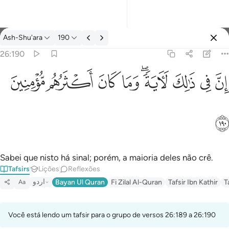
Tafsir: Ash-Shu'ara 26:190
Ash-Shu'ara
190
Entrar
26:190
ان في ذالك لاية وما كان اكثرهم مومنين ١٩٠
ﱳ
ﱴ
ﱵ
ﱶﱷ
ﱸ
ﱹ
ﱺ
ﱻ
إِنَّ فِى ذَٰلِكَ لَـَٔايَةًۭ ۖ وَمَا كَانَ أَكْثَرُهُم مُّؤْمِنِينَ ١٩٠
ﱼ
Sabei que nisto há sinal; porém, a maioria deles não crê.
Tafsirs
Lições
Reflexões
اردو
Bayan Ul Quran
Fi Zilal Al-Quran
Tafsir Ibn Kathir
T
Aa
Você está lendo um tafsir para o grupo de versos 26:189 a 26:190