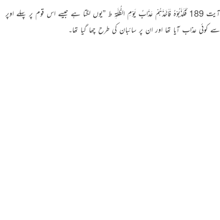
آیت 189 فَکَذَّبُوْہُ فَاَخَذَہُمْ عَذَابُ یَوْمِ الظُّلَّۃِ ط ”یوں لگتا ہے جیسے اس قوم پر پہلے اوپر
سے کوئی عذاب آیا تھا اور ان پر سائبان کی طرح چھا گیا تھا۔