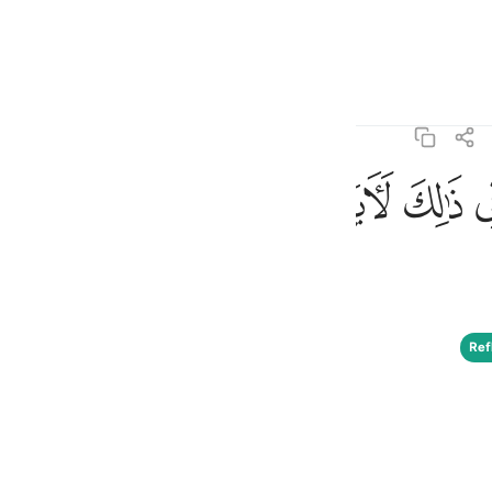
one o idioma
Entrar
h
ﱵ
ﱶﱷ
ﱸ
ﱹ
ﱺ
ﱻ
ria deles não crê.
ف
is
Ref
esia
 para mostrar no momento - inicie sua
no
e salve-a em particular ou compartilhe-a
 comunidade QuranReflect.
Adicionar reflexão