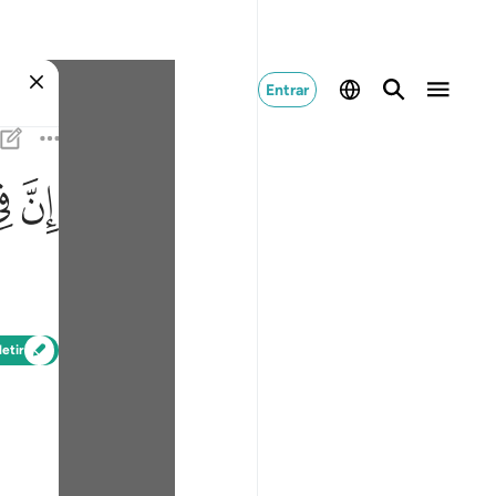
Entrar
ﱳ
ﱴ
letir