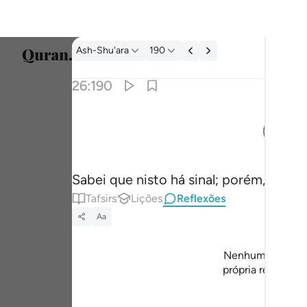
Reflexões: Ash-Shu'ara 26:190
Ash-Shu'ara
190
Seleci
26:190
Englis
ﱼ
ان في ذالك لاية وما كان اكثرهم مومنين ١٩٠
العربية
إِنَّ فِى ذَٰلِكَ لَـَٔايَةًۭ ۖ وَمَا كَانَ أَكْثَرُهُم مُّؤْمِنِينَ ١٩٠
বাংলা
Sabei que nisto há sinal; porém, a maio
ارسی
Tafsirs
Lições
Reflexões
França
Aa
Indon
Nenhuma reflexão
Italia
própria reflexão 
com a
Dutch