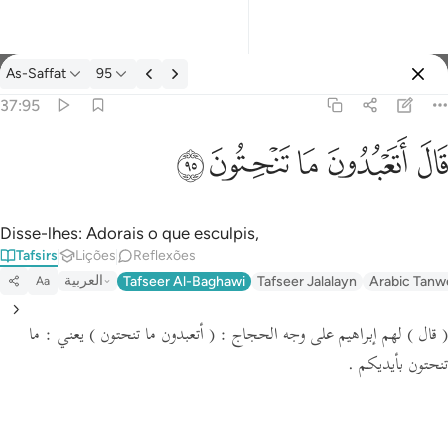
Tafsir: As-Saffat 37:95
As-Saffat
95
Entrar
37:95
قال اتعبدون ما تنحتون ٩٥
ﲟ
ﲠ
ﲡ
ﲢ
ﲣ
قَالَ أَتَعْبُدُونَ مَا تَنْحِتُونَ ٩٥
Disse-lhes: Adorais o que esculpis,
Tafsirs
Lições
Reflexões
العربية
Tafseer Al-Baghawi
Tafseer Jalalayn
Arabic Tanw
Aa
( قال )
لهم إبراهيم على وجه الحجاج :
( أتعبدون ما تنحتون )
يعني : ما
تنحتون بأيديكم .