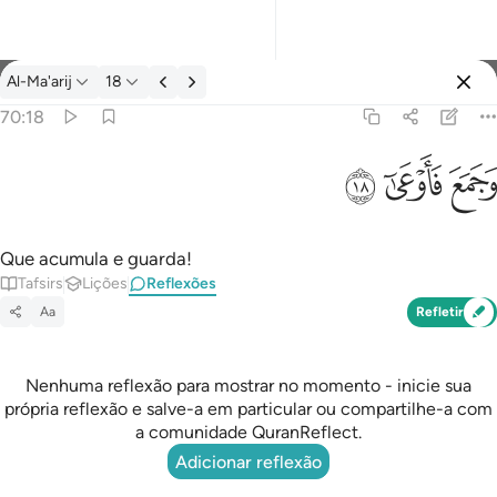
Reflexões: Al-Ma'arij 70:18
Al-Ma'arij
18
Entrar
70:18
وجمع فاوعى ١٨
ﱧ
ﱨ
ﱩ
وَجَمَعَ فَأَوْعَىٰٓ ١٨
Que acumula e guarda!
Tafsirs
Lições
Reflexões
Aa
Refletir
Nenhuma reflexão para mostrar no momento - inicie sua
própria reflexão e salve-a em particular ou compartilhe-a com
a comunidade QuranReflect.
Adicionar reflexão