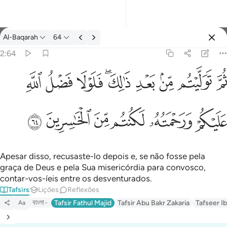
Tafsir: Al-Baqarah 2:64
Al-Baqarah
64
Entrar
2:64
يتم من بعد ذالك فلولا فضل الله عليكم ورحمته لكنتم من الخاسرين ٦٤
ﱪ
ﱫ
ﱬ
ﱭ
ﱮﱯ
ﱰ
ﱱ
ﱲ
لِكَ ۖ فَلَوْلَا فَضْلُ ٱللَّهِ عَلَيْكُمْ وَرَحْمَتُهُۥ لَكُنتُم مِّنَ ٱلْخَـٰسِرِينَ ٦٤
ﱳ
ﱴ
ﱵ
ﱶ
ﱷ
ﱸ
Apesar disso, recusaste-lo depois e, se não fosse pela
graça de Deus e pela Sua misericórdia para convosco,
contar-vos-íeis entre os desventurados.
Tafsirs
Lições
Reflexões
বাংলা
Tafsir Fathul Majid
Tafsir Abu Bakr Zakaria
Tafseer Ib
Aa