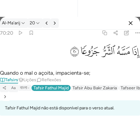
Tafsir: Al-Ma'arij 70:20
Al-Ma'arij
20
Entrar
70:20
اذا مسه الشر جزوعا ٢٠
ﱰ
ﱱ
ﱲ
ﱳ
ﱴ
إِذَا مَسَّهُ ٱلشَّرُّ جَزُوعًۭا ٢٠
Quando o mal o açoita, impacienta-se;
Tafsirs
Lições
Reflexões
বাংলা
Tafsir Fathul Majid
Tafsir Abu Bakr Zakaria
Tafseer Ib
Aa
Tafsir Fathul Majid não está disponível para o verso atual.