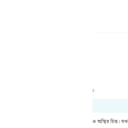
one o idioma
Entrar
h
-se;
ف
is
Majid
Tafsir Abu Bakr Zakaria
Tafsir Ahsanul Bayaan
esia
s 70:19 a 70:35
no
ির দুর্বলতা বর্ণনা করা হচ্ছে যে, তারা বড়ই অসহিষ্ণু ও অস্থির চিত্ত