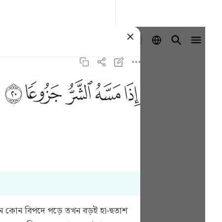
Entrar
ﱰ
ﱱ
ﱲ
ﱳ
ﱴ
। যখন কোন বিপদে পড়ে তখন বড়ই হা-হুতাশ