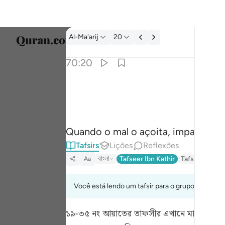
Tafsir: Al-Ma'arij 70:20
Al-Ma'arij
20
Seleci
70:20
Englis
اذا مسه الشر جزوعا ٢٠
العربية
إِذَا مَسَّهُ ٱلشَّرُّ جَزُوعًۭا ٢٠
বাংলা
Quando o mal o açoita, impacienta
ارسی
Tafsirs
Lições
Reflexões
França
বাংলা
Tafseer Ibn Kathir
Tafsir Fathul 
Aa
Indon
Você está lendo um tafsir para o grupo de verso
Italia
১৯-৩৫ নং আয়াতের তাফসীর
এখানে মানব প্রকৃত
Dutch