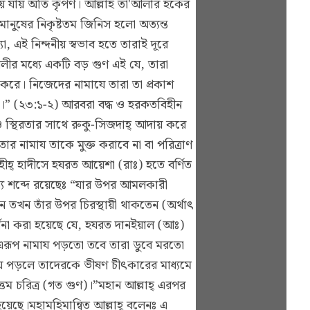
য়ে যায় অতি কৃপণ। আল্লাহ তা'আলার হকের
ানুষের নিকৃষ্টতম জিনিস হলো অত্যন্ত
 এই নিন্দনীয় স্বভাব হতে তারাই দূরে
ীর মধ্যে একটি বড় গুণ এই যে, তারা
 করে। নিজেদের নামাযে তারা তা প্রকাশ
যে।” (২৩:১-২) আরবরা বদ্ধ ও হরকতবিহীন
 ও স্থিরতার সাথে রুকু-সিজদাহ্ আদায় করে
ার নামায তাকে মুক্ত করাবে না বা পরিত্রাণ
হীহ্ হাদীসে হযরত আয়েশা (রাঃ) হতে বর্ণিত
অন্য শব্দে রয়েছেঃ “যার উপর আমলকারী
 তখন তাঁর উপর চিরস্থায়ী থাকতেন (অর্থাৎ
া করা হয়েছে যে, হযরত দানইয়াল (আঃ)
য় এরূপ নামায পড়তো তবে তারা ডুবে মরতো
ামায পড়লে তাদেরকে ভীষণ চীৎকারের মাধ্যমে
তম চরিত্র (গত গুণ)।”মহান আল্লাহ্ এরপর
হয়েছে।মহামহিমান্বিত আল্লাহ্ বলেনঃ এ