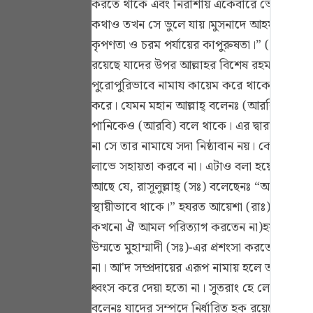
করতে থাকে এবং নিরাশায় একেবারে ভেঙ্গে পড়ে।
Portu
কথাও তখন সে ভুলে যায়।মুসনাদে আহমাদে হযরত আব
русск
কৃপণতা ও চরম পর্যায়ের কাপুরুষতা।” (এ হাদীসটি
রয়েছে যাদের উপর আল্লাহর বিশেষ রহমত রয়েছে
Shqip
পুরোপুরিভাবে নামায কায়েম করে থাকে। তারা না
ภาษา
করে। যেমন মহান আল্লাহ্ বলেনঃ (আরবি)অর্থাৎ 
Türkç
পানিকেও (আরবি) বলে থাকে। এর দ্বারা প্রমাণিত হ
না সে তার নামাযে সদা নিষ্ঠাবান নয়। কেননা, স
اردو
লাভে সহায়তা করবে না। এটাও বলা হয়েছে যে, এর 
简体
আছে যে, রাসূলুল্লাহ্ (সঃ) বলেছেনঃ “আল্লাহর ন
স্থায়ীভাবে থাকে।” হযরত আয়েশা (রাঃ) বলেনঃ 
Melay
কখনো ঐ আমল পরিত্যাগ করতেন না)হযরত কাতাদা
Españ
উম্মতে মুহাম্মাদী (সঃ)-এর প্রশংসা করতে গিয়ে
Kiswah
না। আ'দ সম্প্রদায়ের এরূপ নামায় হলে তাদের উপ
ধ্বংস করে দেয়া হতো না। সুতরাং হে লোক সকল! 
Tiếng 
বলেনঃ যাদের সম্পদে নির্ধারিত হক রয়েছে প্রার্