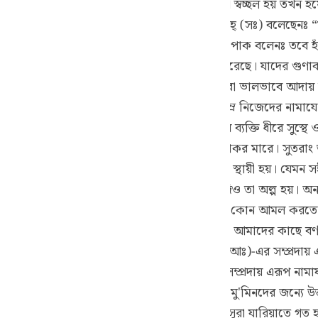
 পক্ষান্তরে, যখন কোন কল্যাণ লাভ করে ও অবস্থা স্বচ্ছল হয় তখন হ
guês
ূ হুরাইরা (রাঃ) হতে বর্ণিত আছে যে, রাসূলুল্লাহ্ (সঃ) বলেছেনঃ “ম
ий
 সুনানে আবু দাউদেও বর্ণিত হয়েছে)এরপর আল্লাহ্ পাক বলেনঃ তবে হ্যাঁ,
 এবং যারা চিরন্তনভাবে কল্যাণের তাওফীক লাভ করেছে। যাদের গুণাবল
মাযের সময়ের প্রতি যত্নবান থাকে। ফরয নামায তারা ভালভাবে আদায়
ไทย
“অবশ্যই সফলকাম হয়েছে মু'মিনগণ, যারা বিনয়-নম্র নিজেদের নামা
e
লো যে, নামাযে ইতমীনান বা স্থিরতা ওয়াজিব। যে ব্যক্তি ধীরে সুস্থে
ে নামাযে স্থিরতা প্রকাশ করে না, বরং কাকের মত ঠোকর মারে। সুতরাং ত
দ্বারা প্রত্যেক ঐ ভাল আমলকে বুঝানো হয়েছে যা স্থায়ী হয়। যেমন স
中文
িকট ঐ আমলই অধিক পছন্দনীয় যা চিরস্থায়ী হয়, যদিও তা অল্প হয়। 
রাসূলুল্লাহ্ (সঃ)-এর অভ্যাস ছিল এই যে, যখন তিনি কোন আমল করতেন
u
হ্ (রঃ) (আরবি)-এই আয়াতের তাফসীরে বলেনঃ আমাদের কাছে বর্ণন
ol
 বলেনঃ “তারা এমন নামায পড়বে যে, যদি হযরত নূহ (আঃ)-এর সম্প্রদা
ili
র দিয়ে অকল্যাণকর বায়ু প্রবাহিত হতো না। সামূদ সম্প্রদায় এরূপ ন
তোমরা ভালভাবে নামাযের পাবন্দ হয়ে যাও। এটা মু'মিনদের জন্যে উত্
Việt
থী ও বঞ্চিতের। (আরবি) ও (আরবি) এর পূর্ণ তাফসীর সূরা যারিয়াতে গত 