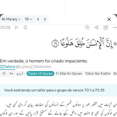
Tafsir: Al-Ma'arij 70:19
Al-Ma'arij
19
Entrar
70:19
۞ ان الانسان خلق هلوعا ١٩
ﱪ ﱫ
ﱬ
ﱭ
ﱮ
ﱯ
۞ إِنَّ ٱلْإِنسَـٰنَ خُلِقَ هَلُوعًا ١٩
Em verdade, o homem foi criado impaciente;
Tafsirs
Lições
Reflexões
اردو
Tazkir Ul Quran
Fi Zilal Al-Quran
Tafsir Ibn Kathir
B
Aa
Você está lendo um tafsir para o grupo de versos 70:1 a 70:35
ان آیات میں مختصر طور پر دونوں قسم کے انسانوں کی صفات بیان کر دی گئی ہیں۔
ان لوگوں کی بھی جو جنت میں داخل کيے جانے کے مستحق قرار پائیں گے اور ان لوگوں