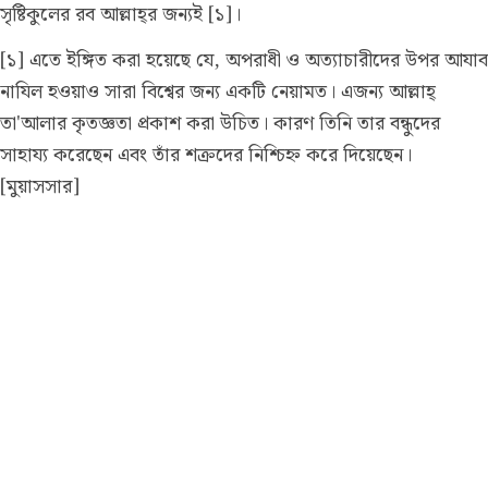
সৃষ্টিকুলের রব আল্লাহ্‌র জন্যই [১]।
[১] এতে ইঙ্গিত করা হয়েছে যে, অপরাধী ও অত্যাচারীদের উপর আযাব
নাযিল হওয়াও সারা বিশ্বের জন্য একটি নেয়ামত। এজন্য আল্লাহ্
তা'আলার কৃতজ্ঞতা প্রকাশ করা উচিত। কারণ তিনি তার বন্ধুদের
সাহায্য করেছেন এবং তাঁর শক্রদের নিশ্চিহ্ন করে দিয়েছেন।
[মুয়াসসার]