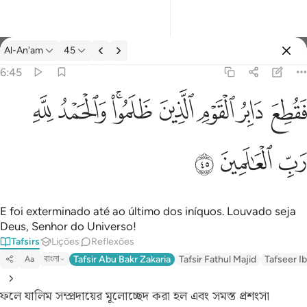
Tafsir: Al-An'am 6:45
Al-An'am
45
Entrar
6:45
فقطع دابر القوم الذين ظلموا والحمد لله رب العالمين ٤٥
ﱁ
ﱂ
ﱃ
ﱄ
ﱅﱆ
ﱇ
ﱈ
َابِرُ ٱلْقَوْمِ ٱلَّذِينَ ظَلَمُوا۟ ۚ وَٱلْحَمْدُ لِلَّهِ رَبِّ ٱلْعَـٰلَمِينَ ٤٥
ﱉ
ﱊ
ﱋ
E foi exterminado até ao último dos iníquos. Louvado seja
Deus, Senhor do Universo!
Tafsirs
Lições
Reflexões
বাংলা
Tafsir Abu Bakr Zakaria
Tafsir Fathul Majid
Tafseer Ib
Aa
ফলে যালিম সম্প্রদায়ের মূলোচ্ছেদ করা হল এবং সমস্ত প্রশংসা