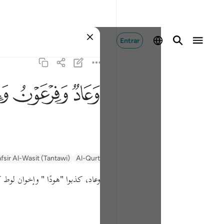
Entrar
ﲳ
ﲴ
ﲵ
fsir Al-Wasit (Tantawi)
Al-Qurtubi
Tafsir Ibn Kathir
Tafsir Muyassar
وعاد، كذبوا
"هودًا "
وإخوان لوط ك