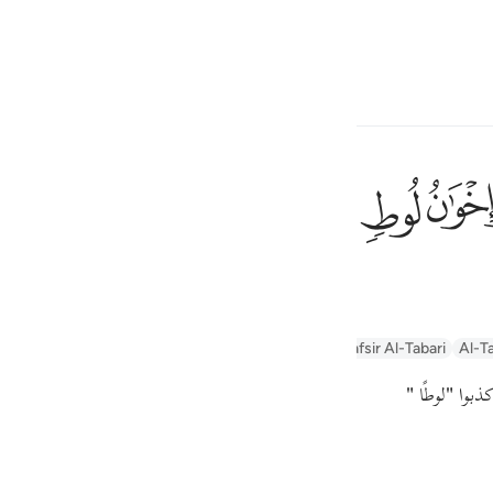
one o idioma
Entrar
h
ﲶ
ﲷ
 Lot,
ف
is
n
Arabic Tanweer Tafseer
Tafseer Al-Baghawi
Tafsir Al-Tabari
Al-Ta
esia
ذبوا
"لوطًا "
no