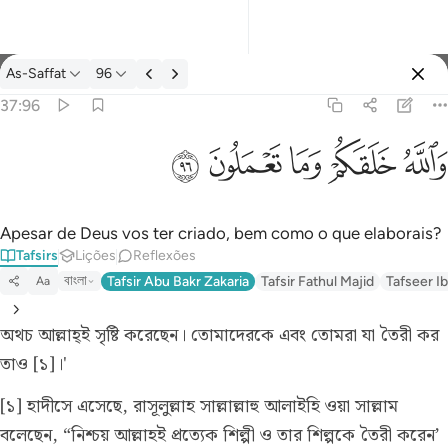
Tafsir: As-Saffat 37:96
As-Saffat
96
Entrar
37:96
والله خلقكم وما تعملون ٩٦
ﲤ
ﲥ
ﲦ
ﲧ
ﲨ
وَٱللَّهُ خَلَقَكُمْ وَمَا تَعْمَلُونَ ٩٦
Apesar de Deus vos ter criado, bem como o que elaborais?
Tafsirs
Lições
Reflexões
বাংলা
Tafsir Abu Bakr Zakaria
Tafsir Fathul Majid
Tafseer Ib
Aa
অথচ আল্লাহ্ই সৃষ্টি করেছেন। তোমাদেরকে এবং তোমরা যা তৈরী কর
তাও [১]।'
[১] হাদীসে এসেছে, রাসূলুল্লাহ সাল্লাল্লাহু আলাইহি ওয়া সাল্লাম
বলেছেন, “নিশ্চয় আল্লাহই প্রত্যেক শিল্পী ও তার শিল্পকে তৈরী করেন’