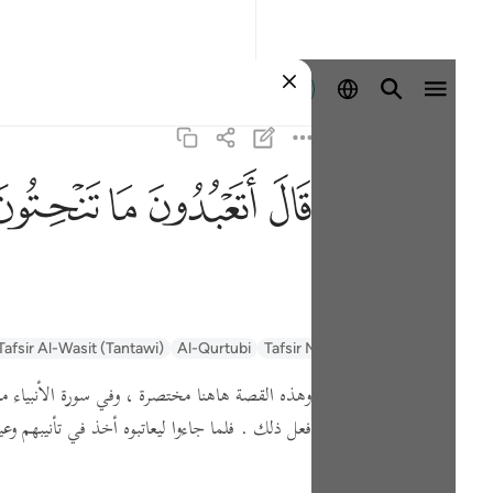
Entrar
ﲟ
ﲠ
ﲡ
ﲢ
Tafsir Al-Wasit (Tantawi)
Al-Qurtubi
Tafsir Muyassar
السعدي Al-Sa'di
وهذه القصة هاهنا مختصرة ، وفي سورة الأنبياء مب
فعل ذلك . فلما جاءوا ليعاتبوه أخذ في تأنيبهم و ،