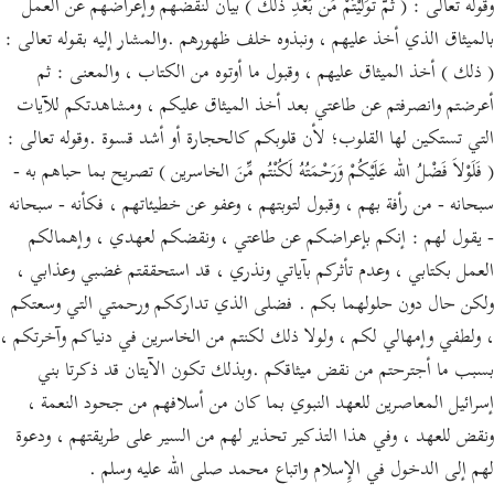
وقوله تعالى : ( ثُمَّ تَوَلَّيْتُمْ مِّن بَعْدِ ذلك ) بيان لنقضهم وإعراضهم عن العمل
بالميثاق الذي أخذ عليهم ، ونبذوه خلف ظهورهم .والمشار إليه بقوله تعالى :
( ذلك ) أخذ الميثاق عليهم ، وقبول ما أوتوه من الكتاب ، والمعنى : ثم
أعرضتم وانصرفتم عن طاعتي بعد أخذ الميثاق عليكم ، ومشاهدتكم للآيات
التي تستكين لها القلوب؛ لأن قلوبكم كالحجارة أو أشد قسوة .وقوله تعالى :
( فَلَوْلاَ فَضْلُ الله عَلَيْكُمْ وَرَحْمَتُهُ لَكُنْتُم مِّنَ الخاسرين ) تصريح بما حباهم به -
سبحانه - من رأفة بهم ، وقبول لتوبتهم ، وعفو عن خطيئاتهم ، فكأنه - سبحانه
- يقول لهم : إنكم بإعراضكم عن طاعتي ، ونقضكم لعهدي ، وإهمالكم
العمل بكتابي ، وعدم تأثركم بآياتي ونذري ، قد استحققتم غضبي وعذابي ،
ولكن حال دون حلولهما بكم . فضلى الذي تدارككم ورحمتي التي وسعتكم
، ولطفي وإمهالي لكم ، ولولا ذلك لكنتم من الخاسرين في دنياكم وآخرتكم ،
بسبب ما أجترحتم من نقض ميثاقكم .وبذلك تكون الآيتان قد ذكرتا بني
إسرائيل المعاصرين للعهد النبوي بما كان من أسلافهم من جحود النعمة ،
ونقض للعهد ، وفي هذا التذكير تحذير لهم من السير على طريقتهم ، ودعوة
لهم إلى الدخول في الإِسلام واتباع محمد صلى الله عليه وسلم .