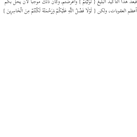
فبعد هذا التأكيد البليغ
{ تَوَلَّيْتُمْ }
وأعرضتم, وكان ذلك موجبا لأن يحل بكم
أعظم العقوبات، ولكن
{ لَوْلَا فَضْلُ اللَّهِ عَلَيْكُمْ وَرَحْمَتُهُ لَكُنْتُمْ مِنَ الْخَاسِرِينَ }