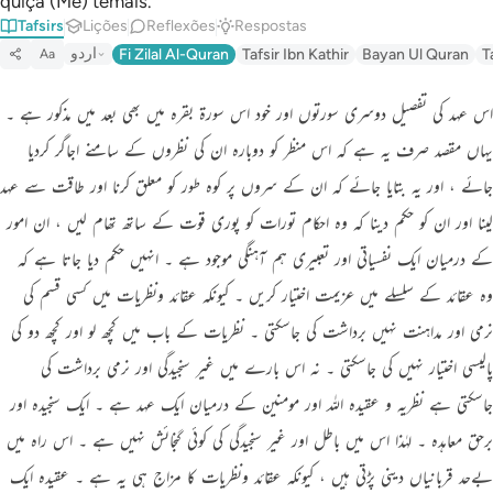
quiçá (Me) temais.
Tafsirs
Lições
Reflexões
Respostas
اردو
Fi Zilal Al-Quran
Tafsir Ibn Kathir
Bayan Ul Quran
T
Aa
اس عہد کی تفصیل دوسری سورتوں اور خود اس سورة بقرہ میں بھی بعد میں مذکور ہے ۔
یہاں مقصد صرف یہ ہے کہ اس منظر کو دوبارہ ان کی نظروں کے سامنے اجاگر کردیا
جائے ، اور یہ بتایا جائے کہ ان کے سروں پر کوہ طور کو معلق کرنا اور طاقت سے عہد
لینا اور ان کو حکم دینا کہ وہ احکام تورات کو پوری قوت کے ساتھ تھام لیں ، ان امور
کے درمیان ایک نفسیاتی اور تعبیری ہم آہنگی موجود ہے ۔ انہیں حکم دیا جاتا ہے کہ
وہ عقائد کے سلسلے میں عزیمت اختیار کریں ۔ کیونکہ عقائد ونظریات میں کسی قسم کی
نرمی اور مداہنت نہیں برداشت کی جاسکتی ۔ نظریات کے باب میں کچھ لو اور کچھ دو کی
پالیسی اختیار نہیں کی جاسکتی ۔ نہ اس بارے میں غیر سنجیدگی اور نرمی برداشت کی
جاسکتی ہے نظریہ و عقیدہ اللہ اور مومنین کے درمیان ایک عہد ہے ۔ ایک سنجیدہ اور
برحق معاہدہ ۔ لہٰذا اس میں باطل اور غیر سنجیدگی کی کوئی گنجائش نہیں ہے ۔ اس راہ میں
بےحد قربانیاں دینی پڑتی ہیں ، کیونکہ عقائد ونظریات کا مزاج ہی یہ ہے ۔ عقیدہ ایک