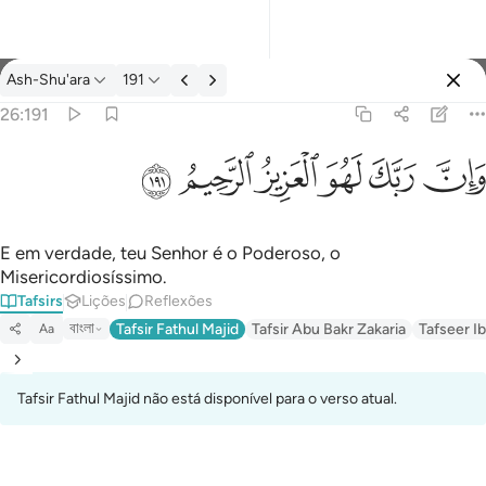
Tafsir: Ash-Shu'ara 26:191
Ash-Shu'ara
191
Entrar
26:191
وان ربك لهو العزيز الرحيم ١٩١
ﱽ
ﱾ
ﱿ
ﲀ
ﲁ
ﲂ
وَإِنَّ رَبَّكَ لَهُوَ ٱلْعَزِيزُ ٱلرَّحِيمُ ١٩١
E em verdade, teu Senhor é o Poderoso, o
Misericordiosíssimo.
Tafsirs
Lições
Reflexões
বাংলা
Tafsir Fathul Majid
Tafsir Abu Bakr Zakaria
Tafseer Ib
Aa
Tafsir Fathul Majid não está disponível para o verso atual.