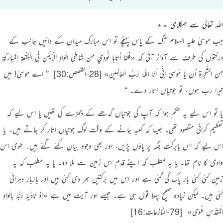
اللہ تعالٰی سے ہمکلامی ٭٭
جب موسیٰ علیہ السلام آگ کے پاس پہنچے تو اس مبارک میدان کے دائیں جانب کے
درختوں کی طرف سے آواز آئی کہ
«فَلَمَّا أَتَاهَا نُودِيَ مِن شَاطِئِ الْوَادِ الْأَيْمَنِ فِي الْبُقْعَةِ الْمُبَارَكَةِ
مِنَ الشَّجَرَةِ أَن يَا مُوسَىٰ إِنِّي أَنَا اللَّـهُ رَبُّ الْعَالَمِينَ»
[28-القصص:30]
‏
” اے موسیٰ! میں
تیرا رب ہوں، تو جوتیاں اتار دے۔ “
یا تو اس لیے یہ حکم ہوا کہ آپ کی جوتیاں گدھے کے چمڑے کی تھیں یا اس لیے کہ
تعظیم کرانی مقصود تھی۔ جیسا کہ کعبہ جانے کے وقت لوگ جوتیاں اتار کر جاتے ہیں۔ یا
اس لیے کہ اس بابرکت جگہ پر پاؤں پڑیں، اور بھی وجوہ بیان کئے گئے ہیں۔ طویٰ اس
وادی کا نام تھا۔ یا یہ مطلب کہ اپنے قدم اس زمین سے ملا دو۔ یا یہ مطلب کہ یہ
زمین کئی کئی بار پاک کی گئی ہے اور اس میں برکتیں بھر دی گئی ہیں اور باربار دہرائی
گئی ہیں۔ لیکن زیادہ صحیح پہلا قول ہی ہے۔ جیسے اور آیت میں ہے
«اِذْ نَادٰىهُ رَبُّهٗ بالْوَادِ
الْمُقَدَّسِ طُوًى»
‏
[79-النازعات:16]
‏