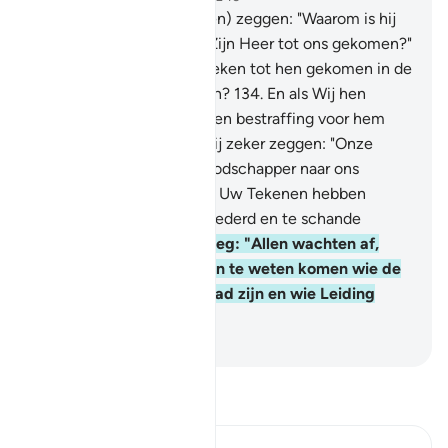
133
.
En zij (de ongelovigen) zeggen: "Waarom is hij
niet met een Teken van Zijn Heer tot ons gekomen?"
Is er dan geen duidelijk Teken tot hen gekomen in de
voorafgaande Geschriften?
134
.
En als Wij hen
vernietigd hadden door een bestraffing voor hem
(de Koran), dan zouden zij zeker zeggen: "Onze
Heer, had U maar een Boodschapper naar ons
gestuurd, dan zouden wij Uw Tekenen hebben
gevolgd, voordat wij vemederd en te schande
gemaakt werden!"'
135
.
Zeg: "Allen wachten af,
wacht dus af. Jullie zullen te weten komen wie de
volgers van het rechte Pad zijn en wie Leiding
volgden."
-
Sofian S. Siregar
Lees Tafsir