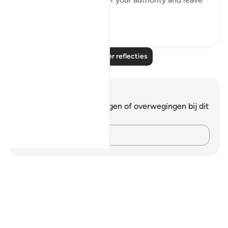
the ...
Bekijk meer
3
0
Lees meer reflecties
Notities en reflecties
Je hebt geen aantekeningen of overwegingen bij dit
vers.
Leg je gedachten vast…