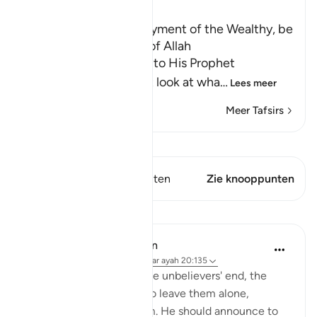
Ibn Kathir (Abridged)
Do not look at the Enjoyment of the Wealthy, be
patient in the worship of Allah
Allah, the Exalted, says to His Prophet
Muhammad ﷺ, "Do not look at wha
…
Lees meer
Meer Tafsirs
Bekijk Qiraat
Dit vers heeft 1 Knooppunten
Zie knooppunten
Lessen
In the Shade of the Quran
31 weken geleden
·
Verwijzen naar
ayah 20:135
As the surah describes the unbelievers' end, the
Prophet is commanded to leave them alone,
without grieving for them. He should announce to