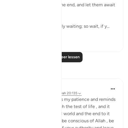
them that he will await the end, and let them await
it as they wish:
"Say: Everyone is hopefully waiting; so wait, if y...
Bekijk meer
0
0
Lees meer lessen
Reflecties
Daniyal Altaf
2 jaar geleden
·
Verwijzen naar
ayah 20:135
This specific verse boosts my patience and reminds
me of my purpose through the test of life , and it
reminds me of the mortal world and the end to it
that we can't escape. So be conscious of Allah , be
patient and try the best of your authority and leave