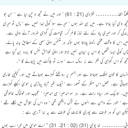
فلمآ اتھا۔۔۔۔۔۔۔۔۔۔ فتردی (21 : 61) ’ اور میں نے تجھ و چن لیا ہے ‘ سن جو
کچھ وحی کیا جاتا ہے۔ میں ہی اللہ ہوں ‘ میرے سوا کوئی خدا نہیں ہے ‘ پس تو میری
بندگی کر اور میری یاد کے لئے نماز قائم کر۔ قیامت کی گھڑی ضرور آنے والی ہے۔
میں اس کا وقت مخفی رکھنا چاہتا ہوں تاکہ ہر متنفس اپنی سعی کے مطابق بدلہ پائے۔
پس کوئی ایسا شخص جو اس پر ایمان نہیں لاتا اور اپنی خواہش نفس کا بندہ بن گیا ہے
تجھ کو اس گھڑی کی فکر سے نہ روک دے ‘ ورنہ تو ہلاکت میں پڑجائے گا “۔
انسان کا خون خشک ہوجاتا ہے اور جسم پر رونگٹے کھڑے ہوجاتے ہیں اور کپکپی طاری
ہوجاتی ہے۔ محض اس منظر کے تصور سے ‘ ایک غیر آباد پہاڑی پر موسیٰ اکیلے کھڑے
ہیں۔ تاریک اور سیاہ رات ہے۔ ہر سو اندھیرا ہی اندھیرا ‘ عجیب اور خوفناک خاموشی
ہے ‘ طور کے دامن سے انہوں نے آگ دیکھی تھی ‘ وہ اس کی تلاش میں نکلے تھے ‘
لیکن ان کو ہر طرف سے پوری کائنات کی طرف سے یہ ندا آرہی ہے :
انی۔۔۔۔۔۔۔۔۔۔ لما یوحی (31) (02 : 21۔ 31) ” اے موسیٰ میں تیرا رب ہوں