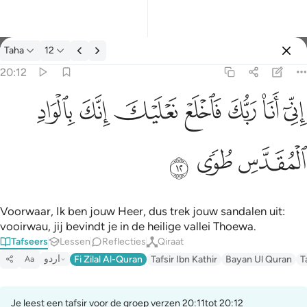
Tafseer: Taha 20:12
Taha
12
Aanmelden
20:12
اني انا ربك فاخلع نعليك انك بالواد المقدس طوى ١٢
ﲺ
ﲻ
ﲼ
ﲽ
ﲾ
ﲿ
ﳀ
إِنِّىٓ أَنَا۠ رَبُّكَ فَٱخْلَعْ نَعْلَيْكَ ۖ إِنَّكَ بِٱلْوَادِ ٱلْمُقَدَّسِ طُوًۭى ١٢
ﳁ
ﳂ
ﳃ
Voorwaar, Ik ben jouw Heer, dus trek jouw sandalen uit:
vooirwau, jij bevindt je in de heilige vallei Thoewa.
Tafseers
Lessen
Reflecties
Qiraat
اردو
Fi Zilal Al-Quran
Tafsir Ibn Kathir
Bayan Ul Quran
T
Aa
Je leest een tafsir voor de groep verzen 20:11tot 20:12