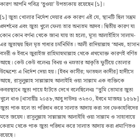
কারণ আপনি পবিত্র ‘তুওয়া’ উপত্যকায় রয়েছেন [১]।
[১] জুতা খোলার নির্দেশ দেয়ার এক কারণ এই যে, স্থানটি ছিল সম্ভ্রম
প্রদর্শনের এবং জুতা খুলে ফেলা তার অন্যতম আদব। দ্বিতীয় কারণ যা
কোন কোন বর্ণনা থেকে জানা যায় তা হলো, মূসা আলাইহিস সালাম-
এর জুতাদ্বয় ছিল মৃত গাধার চর্মনির্মিত। আলী রাদিয়াল্লাহু ‘আনহু, হাসান
বসরী ও ইবনে জুরাইজ রাহিমাহুমাল্লাহ থেকে প্রথমোক্ত কারণই বর্ণিত
আছে। কেউ কেউ বলেনঃ বিনয় ও নম্রতার আকৃতি ফুটিয়ে তোলার
উদ্দেশ্যে এ নির্দেশ দেয়া হয়। [ইবন কাসীর; ফাতহুল কাদীর] হাদীসে
আছে, রাসূলুল্লাহ সাল্লাল্লাহু আলাইহি ওয়া সাল্লাম এক ব্যক্তিকে
কবরস্থানে জুতা পায়ে হাঁটতে দেখে বলেছিলেনঃ “তুমি তোমার জুতা
খুলে নাও [নাসায়ীঃ ২০৪৮,আবু দাউদঃ ৩২৩০, ইবনে মাজহঃ ১৫৬৮]
জুতা পাক হলে তা পরিধান করে সালাত আদায় করা সব ফেকাহবিদের
মতে জয়েয। রাসূলুল্লাহ সাল্লাল্লাহু আলাইহি ওয়া সাল্লাম ও সাহাবায়ে
কেরাম থেকে পাক জুতা পরিধান করে সালাত আদায় করা প্রমাণিতও
রয়েছে।