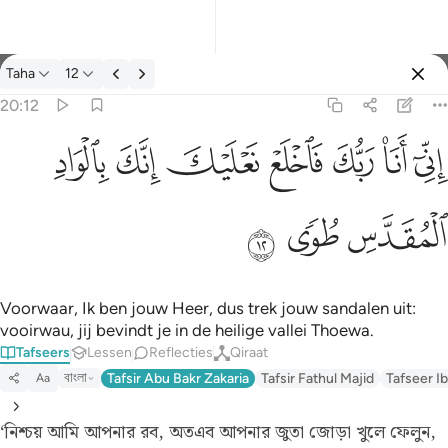
Tafseer: Taha 20:12
Taha
12
Aanmelden
20:12
اني انا ربك فاخلع نعليك انك بالواد المقدس طوى ١٢
ﲺ
ﲻ
ﲼ
ﲽ
ﲾ
ﲿ
ﳀ
إِنِّىٓ أَنَا۠ رَبُّكَ فَٱخْلَعْ نَعْلَيْكَ ۖ إِنَّكَ بِٱلْوَادِ ٱلْمُقَدَّسِ طُوًۭى ١٢
ﳁ
ﳂ
ﳃ
Voorwaar, Ik ben jouw Heer, dus trek jouw sandalen uit:
vooirwau, jij bevindt je in de heilige vallei Thoewa.
Tafseers
Lessen
Reflecties
Qiraat
বাংলা
Tafsir Abu Bakr Zakaria
Tafsir Fathul Majid
Tafseer Ib
Aa
‘নিশ্চয় আমি আপনার রব, অতএব আপনার জুতা জোড়া খুলে ফেলুন,