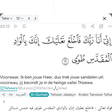
Tafseer: Taha 20:12
Taha
12
Aanmelden
20:12
اني انا ربك فاخلع نعليك انك بالواد المقدس طوى ١٢
ﲺ
ﲻ
ﲼ
ﲽ
ﲾ
ﲿ
ﳀ
إِنِّىٓ أَنَا۠ رَبُّكَ فَٱخْلَعْ نَعْلَيْكَ ۖ إِنَّكَ بِٱلْوَادِ ٱلْمُقَدَّسِ طُوًۭى ١٢
ﳁ
ﳂ
ﳃ
Voorwaar, Ik ben jouw Heer, dus trek jouw sandalen uit:
vooirwau, jij bevindt je in de heilige vallei Thoewa.
Tafseers
Lessen
Reflecties
Qiraat
العربية
Al-Qurtubi
Tafseer Jalalayn
Arabic Tanweer Tafs
Aa
قوله تعالى : فاخلع نعليك إنك بالوادي المقدس طوى فيه خمس مسائل