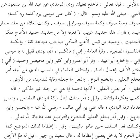
:الأولى : قوله تعالى : فاخلع نعليك روى الترمذي عن عبد الله بن مسعود عن
النبي - صلى الله عليه وسلم - قال : ( كان على موسى يوم كلمه ربه كساء
صوف وجبة صوف وكمة صوف وسراويل صوف ، وكانت نعلاه من جلد حمار
ميت ) قال : هذا حديث غريب لا نعرفه إلا من حديث حميد الأعرج منكر
الحديث ، وحميد بن قيس الأعرج المكي صاحب مجاهد ثقة ؛ والكمة
القلنسوة الصغيرة . وقرأ العامة ( إني ) بالكسر ؛ أي نودي فقيل له يا موسى
إني ، واختاره أبو عبيد . وقرأ أبو عمرو وابن كثير وابن محيصن وحميد ( أني )
بفتح الألف بإعمال النداء . واختلف العلماء في السبب الذي من أجله أمر
بخلع النعلين . والخلع النزع . والنعل ما جعلته وقاية لقدميك من الأرض .
فقيل : أمر بطرح النعلين ؛ لأنها نجسة إذ هي من جلد غير مذكى ؛ قاله
كعب وعكرمة وقتادة . وقيل : أمر بذلك لينال بركة الوادي المقدس ، وتمس
قدماه تربة الوادي ؛ قاله علي بن أبي طالب - رضي الله عنه - والحسن وابن
جريج . وقيل أمر بخلع النعلين للخشوع والتواضع عند مناجاة الله تعالى .
وكذلك فعل السلف حين طافوا بالبيت . وقيل : إعظاما لذلك الموضع كما
أن الحرم لا يدخل بنعلين إعظاما له . قال سعيد بن جبير : قيل له طإ الأرض