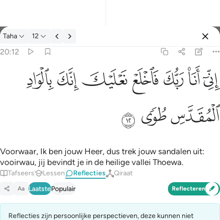
Reflecties: Taha 20:12
Taha
12
Aanmelden
20:12
اني انا ربك فاخلع نعليك انك بالواد المقدس طوى ١٢
ﲺ
ﲻ
ﲼ
ﲽ
ﲾ
ﲿ
ﳀ
إِنِّىٓ أَنَا۠ رَبُّكَ فَٱخْلَعْ نَعْلَيْكَ ۖ إِنَّكَ بِٱلْوَادِ ٱلْمُقَدَّسِ طُوًۭى ١٢
ﳁ
ﳂ
ﳃ
Voorwaar, Ik ben jouw Heer, dus trek jouw sandalen uit:
vooirwau, jij bevindt je in de heilige vallei Thoewa.
Tafseers
Lessen
Reflecties
Qiraat
Laatste
Populair
Aa
Reflecteren
Reflecties zijn persoonlijke perspectieven, deze kunnen niet