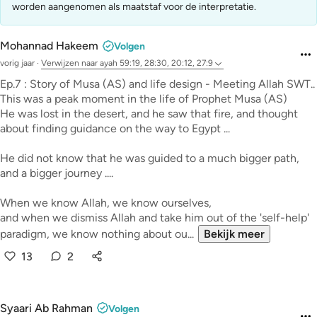
worden aangenomen als maatstaf voor de interpretatie.
Mohannad Hakeem
Volgen
vorig jaar
·
Verwijzen naar
ayah 59:19, 28:30, 20:12, 27:9
Ep.7 : Story of Musa (AS) and life design - Meeting Allah SWT..
This was a peak moment in the life of Prophet Musa (AS)
He was lost in the desert, and he saw that fire, and thought
about finding guidance on the way to Egypt ...
He did not know that he was guided to a much bigger path,
and a bigger journey ....
When we know Allah, we know ourselves,
and when we dismiss Allah and take him out of the 'self-help'
paradigm, we know nothing about ou...
Bekijk meer
13
2
Syaari Ab Rahman
Volgen